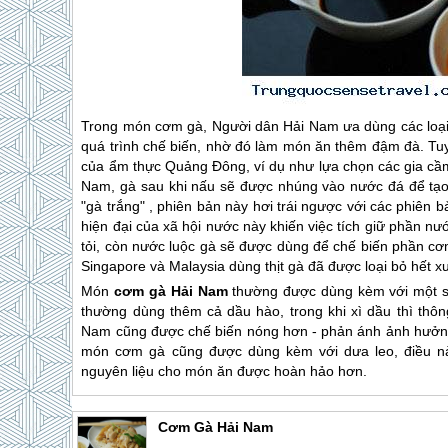
Trong món cơm gà, Người dân Hải Nam ưa dùng các loại g
quá trình chế biến, nhờ đó làm món ăn thêm đậm đà. Tuy
của ẩm thực Quảng Đông, ví dụ như lựa chọn các gia cầ
Nam, gà sau khi nấu sẽ được nhúng vào nước đá để tạo 
"gà trắng" , phiên bản này hơi trái ngược với các phiên
hiện đại của xã hội nước này khiến việc tích giữ phần nư
tỏi, còn nước luộc gà sẽ được dùng để chế biến phần 
Singapore và Malaysia dùng thịt gà đã được loại bỏ hết x
Món
cơm gà Hải Nam
thường được dùng kèm với một số
thường dùng thêm cả dầu hào, trong khi xì dầu thì thô
Nam cũng được chế biến nóng hơn - phản ánh ảnh hưởng
món cơm gà cũng được dùng kèm với dưa leo, điều n
nguyên liệu cho món ăn được hoàn hảo hơn.
Cơm Gà Hải Nam