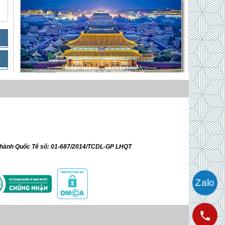
Quảng Trường Thiên An Môn - Tử Cấm Thành
- Vạn Lý Trường Thành - Di Hòa Viên
Giá 10,290,000 VNĐ
ữ hành Quốc Tế số: 01-687/2014/TCDL-GP LHQT
Khám Phá Bắc Kinh - Thượng Hải
Giá 14,690,000 VNĐ
Trải Nghiệm TRƯƠNG GIA GIỚI -
PHÙ DUNG TRẤN - PHƯỢNG HOÀNG
CỔ TRẤN - HỒ BẢO PHONG
Giá 9,590,000 VNĐ