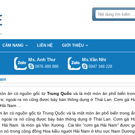
CẨM NANG
LIÊN HỆ
GIỚI THIỆU
Ms. Anh Thư
Ms.Vân Nhi
0976 489 888
0947 348 228
Nam
món ăn có nguồn gốc từ
Trung Quốc
và là một món ăn phổ biến tron
e; ngoài ra nó cũng được bày bán thông dụng ở Thái Lan. Cơm gà Hả
Hải Nam ...
n ăn có nguồn gốc từ
Trung Quốc
và là một món ăn phổ biến trong ẩ
; ngoài ra nó cũng được bày bán thông dụng ở Thái Lan. Cơm gà Hả
 Hải Nam là món gà Văn Xương . Cái tên "cơm gà Hải Nam" được gọ
iến nó trong cộng đồng Hoa kiều người Hải Nam ở khu vực Nam Dương 