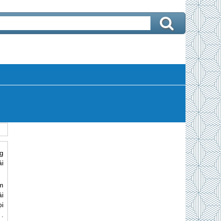
g
i
m
i
i
.