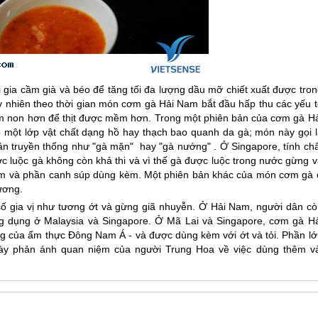
ia cầm già và béo để tăng tối đa lượng dầu mỡ chiết xuất được tron
 nhiên theo thời gian món cơm gà Hải Nam bắt đầu hấp thu các yếu t
m non hơn để thịt được mềm hơn. Trong một phiên bản của cơm gà Hả
một lớp vật chất dạng hồ hay thạch bao quanh da gà; món này gọi l
 bản truyền thống như "gà mặn" hay "gà nướng" . Ở Singapore, tính ch
ớc luộc gà không còn khả thi và vì thế gà được luộc trong nước gừng 
cơm và phần canh súp dùng kèm. Một phiên bản khác của món cơm gà 
ương.
 gia vị như tương ớt và gừng giã nhuyễn. Ở Hải Nam, người dân cò
ng dụng ở Malaysia và Singapore. Ở Mã Lai và Singapore, cơm gà Hả
 của ẩm thực Đông Nam Á - và được dùng kèm với ớt và tỏi. Phần lớ
ày phản ánh quan niệm của người Trung Hoa về việc dùng thêm và