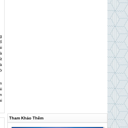
g
ố
i
à
ất
và
ở
n
i
n
i
Tham Khảo Thêm