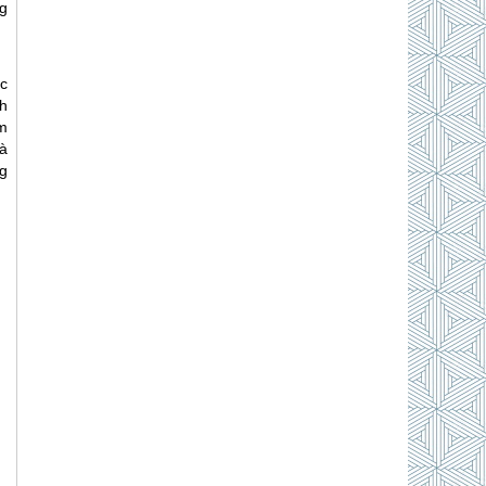
g
c
h
m
à
g