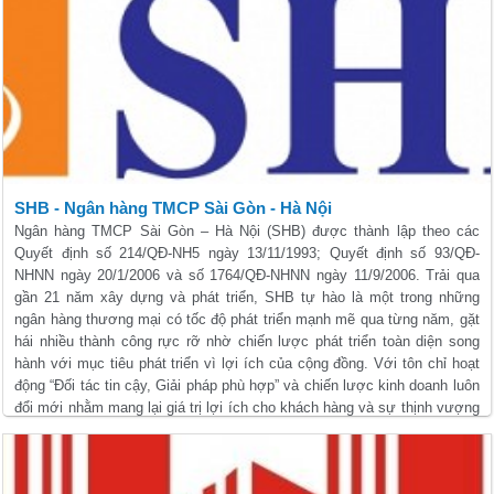
SHB - Ngân hàng TMCP Sài Gòn - Hà Nội
Ngân hàng TMCP Sài Gòn – Hà Nội (SHB) được thành lập theo các
Quyết định số 214/QÐ-NH5 ngày 13/11/1993; Quyết định số 93/QÐ-
NHNN ngày 20/1/2006 và số 1764/QÐ-NHNN ngày 11/9/2006. Trải qua
gần 21 năm xây dựng và phát triển, SHB tự hào là một trong những
ngân hàng thương mại có tốc độ phát triển mạnh mẽ qua từng năm, gặt
hái nhiều thành công rực rỡ nhờ chiến lược phát triển toàn diện song
hành với mục tiêu phát triển vì lợi ích của cộng đồng. Với tôn chỉ hoạt
động “Đối tác tin cậy, Giải pháp phù hợp” và chiến lược kinh doanh luôn
đổi mới nhằm mang lại giá trị lợi ích cho khách hàng và sự thịnh vượng
cho các cổ đông - nhà đầu tư, SHB luôn làm hài lòng khách hàng và đối
tác với những sản phẩm, dịch vụ ngân hàng đồng bộ, tiện ích, chất
lượng và cạnh tranh với phong cách phục vụ chuyên nghiệp.