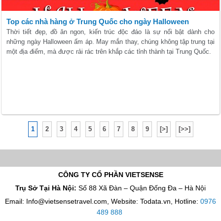
Top các nhà hàng ở Trung Quốc cho ngày Halloween
Thời tiết đẹp, đồ ăn ngon, kiến trúc độc đáo là sự nổi bật dành cho
những ngày Halloween ấm áp. May mắn thay, chúng không tập trung tại
một địa điểm, mà được rải rác trên khắp các tỉnh thành tại Trung Quốc.
1
2
3
4
5
6
7
8
9
[>]
[>>]
CÔNG TY CỔ PHẦN VIETSENSE
Trụ Sở Tại Hà Nội:
Số 88 Xã Đàn – Quận Đống Đa – Hà Nội
Email: Info@vietsensetravel.com, Website: Todata.vn,
Hotline:
0976
489 888