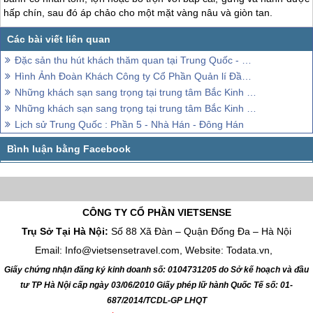
hấp chín, sau đó áp chảo cho một mặt vàng nâu và giòn tan.
Đặc sản thu hút khách thăm quan tại Trung Quốc - Phần 2
Hình Ảnh Đoàn Khách Công ty Cổ Phần Quản lí Đầu Tư Tài Chính Dầu Khí Việt Nam
Những khách sạn sang trọng tại trung tâm Bắc Kinh Trung Quốc – Phần 1
Những khách sạn sang trọng tại trung tâm Bắc Kinh Trung Quốc – Phần 2
Lịch sử Trung Quốc : Phần 5 - Nhà Hán - Đông Hán
CÔNG TY CỔ PHẦN VIETSENSE
Trụ Sở Tại Hà Nội:
Số 88 Xã Đàn – Quận Đống Đa – Hà Nội
Email: Info@vietsensetravel.com, Website: Todata.vn,
Giấy chứng nhận đăng ký kinh doanh số: 0104731205 do Sở kế hoạch và đầu
tư TP Hà Nội cấp ngày 03/06/2010 Giấy phép lữ hành Quốc Tế số: 01-
687/2014/TCDL-GP LHQT