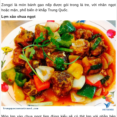
Zongzi là món bánh gạo nếp được gói trong lá tre, với nhân ngọt
hoặc mặn, phổ biến ở khắp
Trung Quốc
.
Lợn xào chua ngọt
Món lợn xào chua ngọt làm đúng kiểu sẽ có thịt lợn với phần bên