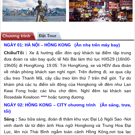
Chương trình
NGÀY 01: HÀ NỘI – HỒNG KONG (Ăn nhẹ trên máy bay)
Chiều/Tối :
Xe & hướng dẫn đón quý khách tại điểm tập trung
đưa đoàn ra sân bay quốc tế Nội Bài làm thủ tục HX529 (16h00-
19h05) đi
HongKong
. 19:05: Tới HongKong, xe và HDV đưa đoàn
về nhận phòng khách sạn nghỉ ngơi. Trên đường đi, xe qua cây
cầu treo Thanh Mã, cây cầu treo lớn thứ 7 trên thế giới. Tự do
khám phá các tụ điểm sôi động của Hongkong về đêm như Lan
Kwai Fong hoặc các khu chợ đêm. Nghỉ đêm tại khách sạn
Rosedale Kowloon **** hoặc tương đương.
NGÀY 02: HỒNG KONG – CITY chương trình (Ăn sáng, trưa,
tối)
Sáng :
Sau bữa sáng, đoàn đi thăm khu vực Đại Lộ Ngôi Sao -Nơi
vinh danh tài tử điện ảnh Hoa ngữ Hongkong và Trung Hoa Đại
Lục, lên núi Thái Bình ngắm toàn cảnh
Hồng Kông
,nơi tọa lạc