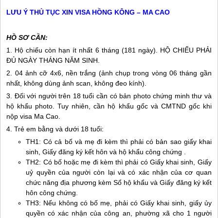
LƯU Ý THỦ TỤC XIN VISA HỒNG KÔNG – MA CAO
HỒ SƠ CẦN:
1. Hộ chiếu còn hạn ít nhất 6 tháng (181 ngày). HỘ CHIẾU PHẢI
ĐỦ NGÀY THÁNG NĂM SINH.
2. 04 ảnh cỡ 4x6, nền trắng (ảnh chụp trong vòng 06 tháng gần
nhất, không dùng ảnh scan, không đeo kính).
3. Đối với người trên 18 tuổi cần có bản photo chứng minh thư và
hộ khẩu photo. Tuy nhiên, cần hộ khẩu gốc và CMTND gốc khi
nộp visa Ma Cao.
4. Trẻ em bằng và dưới 18 tuổi:
TH1: Có cả bố và mẹ đi kèm thì phải có bản sao giấy khai
sinh, Giấy đăng ký kết hôn và hộ khẩu công chứng .
TH2: Có bố hoặc mẹ đi kèm thì phải có Giấy khai sinh, Giấy
uỷ quyền của người còn lại và có xác nhận của cơ quan
chức năng địa phương kèm Sổ hộ khẩu và Giấy đăng ký kết
hôn công chứng.
TH3: Nếu không có bố mẹ, phải có Giấy khai sinh, giấy ủy
quyền có xác nhận của công an, phường xã cho 1 người