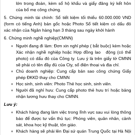
lớn trong đoàn, kèm sổ hộ khẩu và giấy đăng ký kết hôn
của bố mẹ công chứng.
5. Chứng minh tài chính: Sổ tiết kiệm tối thiểu 60.000.000 VND
(form có tiếng Anh) bản gốc hoặc Photo Sổ tiết kiệm có dấu đỏ
xác nhận của Ngân hàng hạn 3 tháng sau ngày khởi hành
6. Chứng minh nghề nghiệp(CMNN)
Người đang đi làm: Đơn xin nghỉ phép ( bắt buộc) kèm hoặc
Xác nhận nghề nghiệp hoặc Hợp đồng lao động (có thể
photo) có dấu đỏ của Công ty. Lưu ý là trên giấy tờ CMNN
sẽ phải có tên đầy đủ của Cty, số điện thoại và địa chỉ.
Chủ doanh nghiệp: Cung cấp bản sao công chứng Giấy
phép ĐKKD thay cho CMNN
Học sinh, sinh viên: Photo Thẻ học sinh, sinh viên.
Người đã nghỉ hưu: Cung cấp photo thẻ hưu trí hoặc bảng
nhận lương hưu thay cho CMNN.
Lưu ý:
Khách hàng đang làm việc trong lĩnh vực sau vui lòng thông
báo để được tư vấn thủ tục: Phóng viên, quân nhân, cảnh
sát, khoa học kỹ thuật, tôn giáo.
Khách hàng sẽ phải lên Đại sứ quán Trung Quốc tại Hà Nội