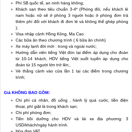
Phí SB quốc tế, an ninh hàng không;
Khách sạn theo tiêu chuẩn 3-4* (Phòng đôi, nếu khách lẻ
nam hoặc nữ sẽ ở phòng 3 người hoặc ở phòng đơn trả
thêm phí đối với khách đi đơn lẻ và không thể ghép phòng
);
Visa nhập cảnh Hồng Kông, Ma Cao.
Các bữa ăn theo chương trình ( 6 bữa ăn chính)
Xe máy lạnh đời mới : trong và ngoài nước;
Hướng dẫn viên tiếng Việt đón tại điểm áp dụng cho đoàn
từ 10-14 khách, HDV tiếng Việt suốt tuyến áp dụng cho
đoàn từ 15 người lớn trở lên;.
Vé thắng cảnh vào cửa lần 1 tại các điểm trong chương
trình;
Giá KHÔNG BAO GỒM:
Chi phí cá nhân, đồ uống , hành lý quá cước, tiền điện
thoại, phí giặt là trong khách sạn;
Chi phí phòng đơn;
Tiền bồi dưỡng cho HDV và lái xe địa phương: 3
USD/khách/ngày hành trình.
Hóa đơn VAT.