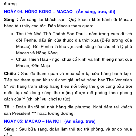
đương.
NGÀY 04: HỒNG KONG – MACAO (Ăn sáng, trưa, tối)
Sáng :
Ăn sáng tại khách sạn. Quý khách khởi hành đi Macau
bằng tàu thủy cao tốc. Đến Macau tham quan:
Tàn tích Nhà Thờ Thánh Sao Paul - nằm trong cụm di tich
đồi Penha, dấu ấn của thuộc địa thời xưa (Biểu tượng của
Macao). Đồi Penha là khu vực sinh sống của các nhà tỷ phú
Macao và Hồng Kông.
Chùa Thiên Hậu - ngôi chùa cổ kính và linh thiêng nhất của
Macao, Đền Maju
Chiều :
Sau đó tham quan và mua sắm tại cửa hàng bánh kẹo.
Tiếp tục tham quan khu vui chơi giải trí và sòng bạc The Venetian
5* với hàng trăm shop hàng hiệu nổi tiếng thế giới cùng bầu trời
nhân tạo và dòng sông thơ mộng được mô phỏng theo phong
cách của Ý (chi phí vui chơi tự túc).
Tối :
Đoàn ăn tối tại nhà hàng địa phương. Nghỉ đêm tại khách
sạn President *** hoặc tương đương.
NGÀY 05: MACAO – HÀ NỘI (Ăn sáng, trưa)
Sáng :
Sau bữa sáng, đoàn làm thủ tục trả phòng, và tự do mua
sắm.