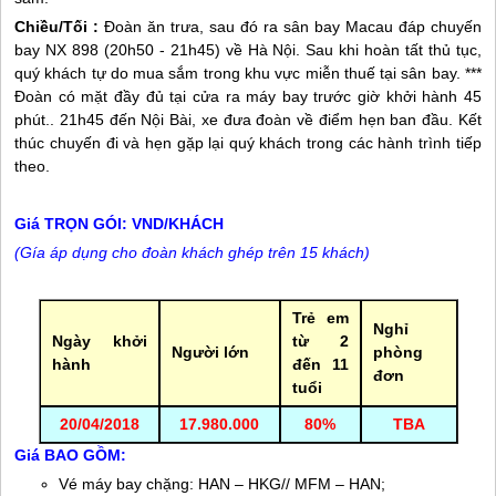
Chiều/Tối :
Đoàn ăn trưa, sau đó ra sân bay Macau đáp chuyến
bay NX 898 (20h50 - 21h45) về Hà Nội. Sau khi hoàn tất thủ tục,
quý khách tự do mua sắm trong khu vực miễn thuế tại sân bay. ***
Đoàn có mặt đầy đủ tại cửa ra máy bay trước giờ khởi hành 45
phút.. 21h45 đến Nội Bài, xe đưa đoàn về điểm hẹn ban đầu. Kết
thúc chuyến đi và hẹn gặp lại quý khách trong các hành trình tiếp
theo.
Giá TRỌN GÓI: VND/KHÁCH
(Gía áp dụng cho đoàn khách ghép trên 15 khách)
Trẻ em
Nghỉ
Ngày khởi
từ 2
Người lớn
phòng
hành
đến 11
đơn
tuổi
20/04/2018
17.980.000
80%
TBA
Giá BAO GỒM:
Vé máy bay chặng: HAN – HKG// MFM – HAN;