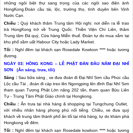
những ngôi biệt thự sang trọng của các ngôi sao điện ảnh
HongKong.Đoàn cầu tài, lộc, trường thọ, tình duyên bên Vịnh
Nước Cạn.
Chiều :
Quý khách thăm Trung tâm Hội nghị: nơi diễn ra lễ trao
trả HongKong trở về
Trung Quốc
. Thiền Viện Chí Liên, thăm
Trung tâm Đá quý, Cửa hàng Miễn thuế. Đoàn tự do mua sắm tại
khu phố sầm uất Habour City hoặc Lady Market.
Tối :
Nghỉ đêm tại khách sạn Rosedale Kowloon **** hoặc tương
đương.
NGÀY 03: HỒNG KONG – LỄ PHẬT ĐẢN ĐẦU NĂM ĐẠI NHĨ
SƠN (Ăn sáng, trưa, tối)
Sáng :
Sau bữa sáng , xe đưa đoàn đi Đại Nhĩ Sơn cầu Phúc cầu
Lộc cầu Tài , đoàn đi cáp treo lên Ngongping lên đỉnh Đại Nhĩ Sơn
tham quan Tượng Phật Lớn nặng 202 tấn, tham quan Bửu Liên
Tự - Trung Tâm Phật Giáo chính tại Hongkong.
Chiều :
Ăn trưa tại nhà hàng & shopping tại Tungchung Outlet,
với nhiều nhãn hàng phong phú nổi tiếng. Chiều, xe đưa quý
khách về trung tâm thành phố ăn tối tại nhà hàng, tự do khám phá
Hongkong về đêm.
Tối :
Nghỉ đêm tại khách sạn Rosedale kowloon **** hoặc tương