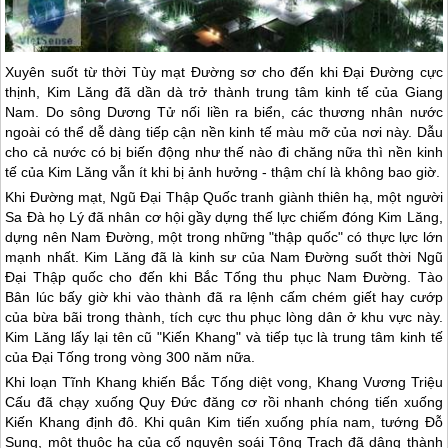
Xuyên suốt từ thời Tùy mạt Đường sơ cho đến khi Đại Đường cực
thịnh, Kim Lăng đã dần dà trở thành trung tâm kinh tế của Giang
Nam. Do sông Dương Tử nối liền ra biển, các thương nhân nước
ngoài có thể dễ dàng tiếp cận nền kinh tế màu mỡ của nơi này. Dẫu
cho cả nước có bị biến động như thế nào đi chăng nữa thì nền kinh
tế của Kim Lăng vẫn ít khi bị ảnh hưởng - thậm chí là không bao giờ.
Khi Đường mạt, Ngũ Đại Thập Quốc tranh giành thiên hạ, một người
Sa Đà họ Lý đã nhân cơ hội gầy dựng thế lực chiếm đóng Kim Lăng,
dựng nên Nam Đường, một trong những "thập quốc" có thực lực lớn
mạnh nhất. Kim Lăng đã là kinh sư của Nam Đường suốt thời Ngũ
Đại Thập quốc cho đến khi Bắc Tống thu phục Nam Đường. Tào
Bân lúc bấy giờ khi vào thành đã ra lệnh cấm chém giết hay cướp
của bừa bãi trong thành, tích cực thu phục lòng dân ở khu vực này.
Kim Lăng lấy lại tên cũ "Kiến Khang" và tiếp tục là trung tâm kinh tế
của Đại Tống trong vòng 300 năm nữa.
Khi loạn Tĩnh Khang khiến Bắc Tống diệt vong, Khang Vương Triệu
Cấu đã chạy xuống Quy Đức đăng cơ rồi nhanh chóng tiến xuống
Kiến Khang định đô. Khi quân Kim tiến xuống phía nam, tướng Đỗ
Sung, một thuộc hạ của cố nguyên soái Tông Trạch đã dâng thành