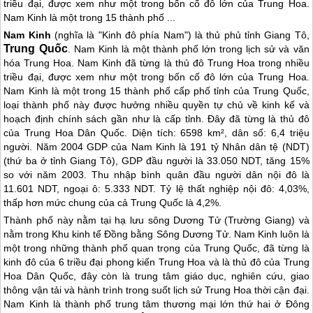
triều đại, được xem như một trong bốn cố đô lớn của Trung Hoa.
Nam Kinh là một trong 15 thành phố ...
Nam Kinh
(nghĩa là "Kinh đô phía Nam") là thủ phủ tỉnh Giang Tô,
Trung Quốc
. Nam Kinh là một thành phố lớn trong lịch sử và văn
hóa Trung Hoa. Nam Kinh đã từng là thủ đô Trung Hoa trong nhiều
triều đại, được xem như một trong bốn cố đô lớn của Trung Hoa.
Nam Kinh là một trong 15 thành phố cấp phố tỉnh của
Trung Quốc
,
loại thành phố này được hưởng nhiều quyền tự chủ về kinh kế và
hoạch định chính sách gần như là cấp tỉnh. Đây đã từng là thủ đô
của Trung Hoa Dân Quốc. Diện tích: 6598 km², dân số: 6,4 triệu
người. Năm 2004 GDP của Nam Kinh là 191 tỷ Nhân dân tệ (NDT)
(thứ ba ở tỉnh Giang Tô), GDP đầu người là 33.050 NDT, tăng 15%
so với năm 2003. Thu nhập bình quân đầu người dân nội đô là
11.601 NDT, ngoại ô: 5.333 NDT. Tỷ lệ thất nghiệp nội đô: 4,03%,
thấp hơn mức chung của cả
Trung Quốc
là 4,2%.
Thành phố này nằm tại hạ lưu sông Dương Tử (Trường Giang) và
nằm trong Khu kinh tế Đồng bằng Sông Dương Tử. Nam Kinh luôn là
một trong những thành phố quan trọng của
Trung Quốc
, đã từng là
kinh đô của 6 triều đại phong kiến Trung Hoa và là thủ đô của Trung
Hoa Dân Quốc, đây còn là trung tâm giáo dục, nghiên cứu, giao
thông vận tải và hành trình trong suốt lịch sử Trung Hoa thời cận đại.
Nam Kinh là thành phố trung tâm thương mại lớn thứ hai ở Đông