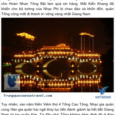
cho Hoàn Nhan Tông Bật làm quà xin hàng. Mất Kiến Khang đã
khiến cho bộ tướng của Nhạc Phi bị chao đảo và khốn đốn, quân
Tống cũng mất đi thành trì vững vàng nhất Giang Nam.
Tuy nhiên, vào năm Kiến Viêm thứ 4 Tống Cao Tông, Nhạc gia quân
cùng Hàn gia quân hai ngã thủy lục tiến đánh giành lại hết đất Giang
Nam từ tay quân Kim. Từ đây nhà Tống không dám định đô ở Kim