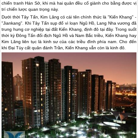
chiến tranh Hán Sở, khi mà hai quân đều cố giành cho bằng được vị
trí chiến lược quan trọng này.
Dưới thời Tây Tấn, Kim Lăng có cái tên chính thức là "Kiến Khang" -
"Jiankang". Khi Tây Tấn sụp đổ vì loạn Ngũ Hồ, Lang Nha vương đã
trung hưng cơ nghiệp tại đất Kiến Khang, định đô tại đây. Trong suốt
thời kỳ Đông Tấn đối địch Ngũ Hồ và Nam Bắc triều, Kiến Khang hay
Kim Lăng liên tục là kinh sư của các triều đình phía nam. Cho đến
khi Đại Tùy cất quân đánh Trần, Kiến Khang vẫn còn là kinh đô.