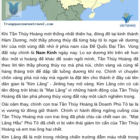
Khi Tần Thủy Hoàng mới thống nhất thiên hạ, đóng đô tại kinh thành
Hàm Dương, một thầy phong thủy đã từng bày tỏ lo ngại về dương
khí của một vùng đất nhỏ ở phía nam của Đế Quốc Đại Tần. Vùng
đất này chính là
Nam Kinh
ngày nay. Lo sợ dương khí trên sẽ hun
đúc một vị hoàng đế khác để soán ngôi mình, Tần Thủy Hoàng đã
theo lời tên thầy phong thủy nọ mà phá núi, chôn vàng và cúng tế
hàng tháng trời để dập tắt luồng dương khí nọ. Chính vì chuyện
chôn vàng phá núi này mà người ta đặt tên cho thành ở đây cái tên
dân gian là "Kim Lăng" - Jinling hay mộ vàng. Kim Lăng còn có cái
tên động trời khác là "Mạt Lăng" vì những hành động của Tần Thủy
Hoàng đã tàn phá phong thủy vùng đất này một cách nghiêm trọng.
Oái oăm thay, chính con trai Tần Thủy Hoàng là Doanh Phù Tô lại là
vị vương tử đóng giữ thành. Chính vì hành động ngông cuồng của
Tần Thủy Hoàng mà con trai ông đã phải chịu cái chết oan ức. "Mạt
Lăng Hầu" Phù Tô đã chết vì bị viên thái giám tín cẩn của Tần Thủy
Hoàng và em trai ông hại chết.
Kim Lăng đã là một trong những chiến trường đẫm máu nhất trong