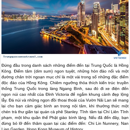
Đứng đầu trong danh sách những điểm đến tại
Trung Quốc
là
Hồng
Kông
. Điểm tâm (dim sum) ngon tuyệt, những hòn đảo nổi và một
đường chân trời ngoạn mục chỉ là một vài trong số những đặc điểm
độc đáo của
Hồng Kông
. Chiêm ngưỡng thỏa thích kiến trúc truyền
thống
Trung Quốc
trong làng Ngang Bình, sau đó đi xe điện đến
ngọn núi cao nhất của Đỉnh Victoria để ngắm khung cảnh đẹp lộng
lẫy. Đá núi và những ngọn đồi thoai thoải của Vườn Nãi Lan sẽ mang
lại cho bạn cảm giác bình an trong nội tâm, khi thưởng thức một
chén trà thư giãn tại quán cà phê Stanley. Tĩnh tâm tại Chí Liên Tĩnh
phạm, một khu quần thể Phật giáo bình lặng. Nếu đã đến đây, bạn
đừng bỏ lỡ đến thăm quan tại các điểm đến: Chi Lin Nunnery, Nan
Lian Garden,
Hong Kong
Museum of History.