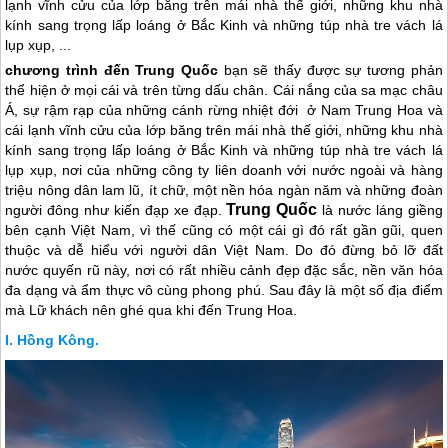
lạnh vĩnh cửu của lớp băng trên mái nhà thế giới, những khu nhà
kính sang trọng lấp loáng ở Bắc Kinh và những túp nhà tre vách lá
lụp xụp, ...
chương trình đến
Trung Quốc
bạn sẽ thấy được sự tương phản
thể hiện ở mọi cái và trên từng dấu chân. Cái nắng của sa mạc châu
Á, sự rậm rạp của những cánh rừng nhiệt đới ở Nam Trung Hoa và
cái lạnh vĩnh cửu của lớp băng trên mái nhà thế giới, những khu nhà
kính sang trọng lấp loáng ở Bắc Kinh và những túp nhà tre vách lá
lụp xụp, nơi
của những công ty liên doanh với nước ngoài và hàng
triệu nông dân lam lũ, ít chữ, một nền hóa ngàn năm và những đoàn
Trung Quốc
người đông như kiến đạp xe đạp.
là nước láng giềng
bên cạnh Việt Nam, vì thế cũng có một cái gì đó rất gần gũi, quen
thuộc và dễ hiểu với người dân Việt Nam. Do đó đừng bỏ lỡ đất
nước quyến rũ này, nơi có rất nhiều cảnh đẹp đặc sắc, nền văn hóa
đa dạng và ẩm thực vô cùng phong phú. Sau đây là một số địa điểm
mà Lữ khách nên ghé qua khi đến Trung Hoa.
Hồng Kông.