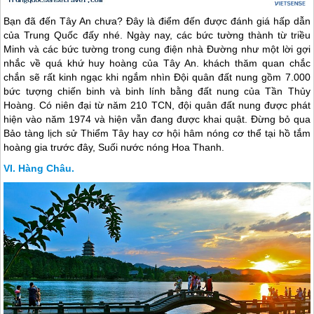
Bạn đã đến Tây An chưa? Đây là điểm đến được đánh giá hấp dẫn
của
Trung Quốc
đấy nhé. Ngày nay, các bức tường thành từ triều
Minh và các bức tường trong cung điện nhà Đường như một lời gợi
nhắc về quá khứ huy hoàng của Tây An. khách thăm quan chắc
chắn sẽ rất kinh ngạc khi ngắm nhìn Đội quân đất nung gồm 7.000
bức tượng chiến binh và binh lính bằng đất nung của Tần Thủy
Hoàng. Có niên đại từ năm 210 TCN, đội quân đất nung được phát
hiện vào năm 1974 và hiện vẫn đang được khai quật. Đừng bỏ qua
Bảo tàng lịch sử Thiểm Tây hay cơ hội hâm nóng cơ thể tại hồ tắm
hoàng gia trước đây, Suối nước nóng Hoa Thanh.
Hàng Châu.