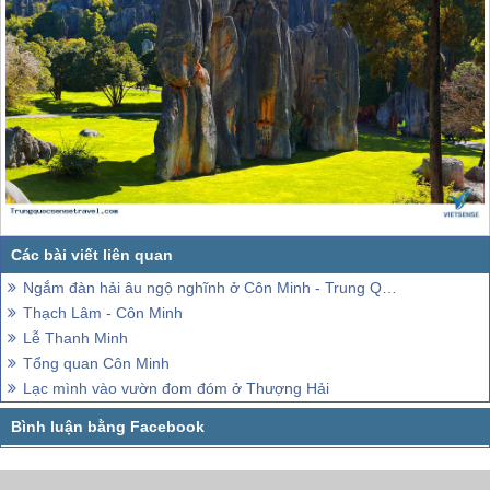
Ngắm đàn hải âu ngộ nghĩnh ở Côn Minh - Trung Quốc
Thạch Lâm - Côn Minh
Lễ Thanh Minh
Tổng quan Côn Minh
Lạc mình vào vườn đom đóm ở Thượng Hải