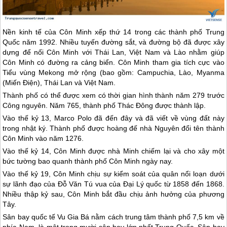
Nền kinh tế của Côn Minh xếp thứ 14 trong các thành phố
Trung
Quốc
năm 1992. Nhiều tuyến đường sắt, và đường bộ đã được xây
dựng để nối Côn Minh với Thái Lan, Việt Nam và Lào nhằm giúp
Côn Minh có đường ra cảng biển. Côn Minh tham gia tích cực vào
Tiểu vùng Mekong mở rộng (bao gồm: Campuchia, Lào, Myanma
(Miến Điện), Thái Lan và Việt Nam.
Thành phố có thể được xem có thời gian hình thành năm 279 trước
Công nguyên. Năm 765, thành phố Thác Đông được thành lập.
Vào thế kỷ 13, Marco Polo đã đến đây và đã viết về vùng đất này
trong nhật ký. Thành phố được hoàng đế nhà Nguyên đổi tên thành
Côn Minh vào năm 1276.
Vào thế kỷ 14, Côn Minh được nhà Minh chiếm lại và cho xây một
bức tường bao quanh thành phố Côn Minh ngày nay.
Vào thế kỷ 19, Côn Minh chịu sự kiểm soát của quân nổi loạn dưới
sự lãnh đạo của Đỗ Văn Tú vua của Đại Lý quốc từ 1858 đến 1868.
Nhiều thập kỷ sau, Côn Minh bắt đầu chịu ảnh hưởng của phương
Tây.
Sân bay quốc tế Vu Gia Bá nằm cách trung tâm thành phố 7,5 km về