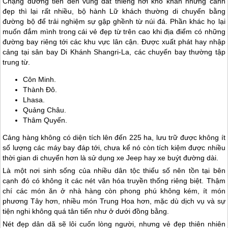
Chặng đường tiến đến vùng đất thiêng hơi khó khăn nhưng cảnh
đẹp thì lại rất nhiều, bộ hành Lữ khách thường di chuyển bằng
đường bộ để trải nghiệm sự gập ghềnh từ núi đá. Phần khác họ lại
muốn đắm mình trong cái vẻ đẹp từ trên cao khi địa điểm có những
đường bay riêng tới các khu vực lân cận. Được xuất phát hay nhập
cảng tại sân bay Di Khánh Shangri-La, các chuyến bay thường tập
trung từ.
Côn Minh.
Thành Đô.
Lhasa.
Quảng Châu.
Thâm Quyến.
Cảng hàng không có diện tích lên đến 225 ha, lưu trữ được không ít
số lượng các máy bay đáp tới, chưa kể nó còn tích kiệm được nhiều
thời gian di chuyển hơn là sử dụng xe Jeep hay xe buýt đường dài.
Là một nơi sinh sống của nhiều dân tộc thiểu số nên tồn tại bên
cạnh đó có không ít các nét văn hóa truyền thống riêng biệt. Thậm
chí các món ăn ở nhà hàng còn phong phú không kém, ít món
phương Tây hơn, nhiều món Trung Hoa hơn, mặc dù dịch vụ và sự
tiện nghi không quá tân tiến như ở dưới đồng bằng.
Nét đẹp dân dã sẽ lôi cuốn lòng người, nhưng vẻ đẹp thiên nhiên