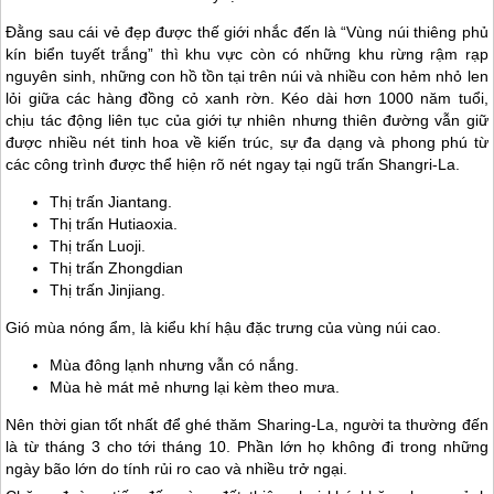
Đằng sau cái vẻ đẹp được thế giới nhắc đến là “Vùng núi thiêng phủ
kín biển tuyết trắng” thì khu vực còn có những khu rừng rậm rạp
nguyên sinh, những con hồ tồn tại trên núi và nhiều con hẻm nhỏ len
lỏi giữa các hàng đồng cỏ xanh rờn. Kéo dài hơn 1000 năm tuổi,
chịu tác động liên tục của giới tự nhiên nhưng thiên đường vẫn giữ
được nhiều nét tinh hoa về kiến trúc, sự đa dạng và phong phú từ
các công trình được thể hiện rõ nét ngay tại ngũ trấn Shangri-La.
Thị trấn Jiantang.
Thị trấn Hutiaoxia.
Thị trấn Luoji.
Thị trấn Zhongdian
Thị trấn Jinjiang.
Gió mùa nóng ẩm, là kiểu khí hậu đặc trưng của vùng núi cao.
Mùa đông lạnh nhưng vẫn có nắng.
Mùa hè mát mẻ nhưng lại kèm theo mưa.
Nên thời gian tốt nhất để ghé thăm Sharing-La, người ta thường đến
là từ tháng 3 cho tới tháng 10. Phần lớn họ không đi trong những
ngày bão lớn do tính rủi ro cao và nhiều trở ngại.