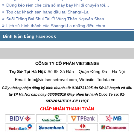
Đừng kéo rèm che cửa sổ máy bay khi di chuyển tới Shangri-La
Top các khách sạn hàng đầu tại Shangri-La
Suối Trắng Bai Shui Tai Ở Vùng Thảo Nguyên Shangri-La
Lịch sử hình thành của Shangri-La những điều chưa biết
CÔNG TY CỔ PHẦN VIETSENSE
Trụ Sở Tại Hà Nội:
Số 88 Xã Đàn – Quận Đống Đa – Hà Nội
Email: Info@vietsensetravel.com, Website: Todata.vn,
Giấy chứng nhận đăng ký kinh doanh số: 0104731205 do Sở kế hoạch và đầu
tư TP Hà Nội cấp ngày 03/06/2010 Giấy phép lữ hành Quốc Tế số: 01-
687/2014/TCDL-GP LHQT
CHẤP NHẬN THANH TOÁN