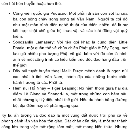
còn hút hồn huyễn hoặc hơn thế.
Công viên quốc gia Pudacuo: Một phần di sản còn sót lại của
ba con sông chảy song song tại Vân Nam. Người ta coi đó
như một màn trình diễn nghệ thuật của thiên nhiên, đó là sự
kết hợp chặt chẽ giữa hệ thực vật và các loài động vật quý
hiếm.
Songzanlin Lamasery: Với tên gọi khác là cung điện Little
Potala, một quần thể về chùa chiền Phật giáo ở
Tây Tạng
, nơi
lưu giữ nhiều pho tượng Phật vô giá, kèm với đó còn là hình
ảnh về một công trình có kiểu kiến trúc độc đáo hàng đầu trên
thế giới.
Dãy núi tuyết huyền thoại Meili: Được mệnh danh là ngọn núi
cao nhất ở tỉnh Vân Nam, thánh địa của những bước chân
hành hương từ các Phật tử.
Hẻm núi Hổ Nhảy – Tiger Leaping: Nó nằm thỏm giữa hai địa
điểm Lệ Giang và Shangri-La, một trong những con hẻm sâu
nhất nhưng lại kỳ diệu nhất thế giới. Nếu du hành bằng đường
bộ, địa điểm này sẽ phải ngang qua.
Kỳ lạ, ấn tượng và độc đáo là một vùng đất được trời phú cả về
phong cảnh lẫn văn hóa tôn giáo. Đặt chân đến đây là một sự thành
công lớn trong việc mở rộng tầm mắt, mở mang kiến thức. Nhưng