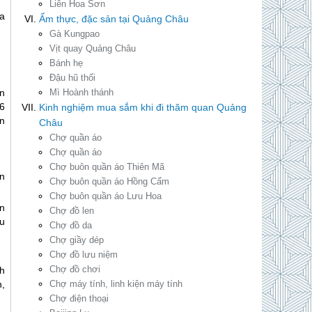
Liên Hoa Sơn
a
Ẩm thực, đặc sản tại Quảng Châu
Gà Kungpao
Vịt quay Quảng Châu
Bánh hẹ
Đậu hũ thối
Mì Hoành thánh
n
-6
Kinh nghiệm mua sắm khi đi thăm quan Quảng
ền
Châu
Chợ quần áo
Chợ quần áo
Chợ buôn quần áo Thiên Mã
n
Chợ buôn quần áo Hồng Cẩm
Chợ buôn quần áo Lưu Hoa
n
Chợ đồ len
u
Chợ đồ da
Chợ giầy dép
Chợ đồ lưu niệm
Chợ đồ chơi
h
Chợ máy tính, linh kiện máy tính
,
Chợ điện thoại