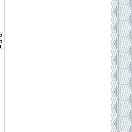
d
g
i,