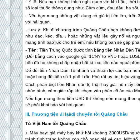
- Y tế: Nếu bạn không thích nghi quen với khí hậu, thời t
số loại thuốc thông dụng như: Cảm cúm, đau đầu, hạ số
- Nếu bạn mang những vật dụng có giá trị tiền lớn, trê
với hải quan.
- Lưu ý: Khi đi chương trình Quảng Châu bạn không đượ
như dao, kéo, dĩa… hoặc những vật liệu gây nổ và ng
mang tính bạo lực cho trẻ em, nếu không bạn sẽ gặp phải 
- Tiền: Tiền
Trung Quốc
được tính bằng tiền Nhân Dân Tệ
(Đổi bằng cách vào google gõ: 1CNY to VND hoặc 1USD t
bên đó họ không chấp nhận bất kì loại tiền nào ngoài đồ
Để đổi tiền Nhân Dân Tệ nhanh và thuận lợi các bạn nên 
hoặc hàng đổi tiền số 1 phố Trần Phú rất uy tín, hiệu 
Cách phân biệt tiền Nhân dân tệ thật hay giả: nên lấy ti
nhòe hình, cảm giác ráp khi chạm vào phần cổ áo của M
Nếu bạn mang theo tiền USD thì không nên mang theo 
sẽ phải khai báo với hải quan.
Phương tiện đi lại/di chuyển tới Quảng Châu
Từ Việt Nam tới Quảng Châu
+ Máy bay: giá máy bay khứ hồi khoảng 3000USD/người 
tránh tình trạng không còn chỗ hoặc giá vé cao. Một s