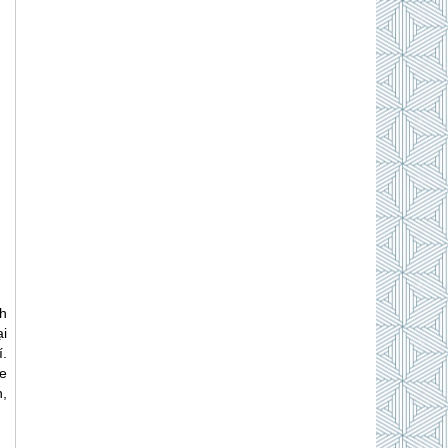
h
ại
.
e
,