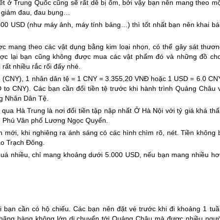
iết ở
Trung Quốc
cũng sẽ rất dễ bị ốm, bởi vậy bạn nên mang theo mộ
t, giảm đau, đau bụng…
n 300 USD (như máy ảnh, máy tính bảng…) thì tốt nhất bạn nên khai bá
c mang theo các vật dụng bằng kim loại nhọn, có thể gây sát thươn
ược lại bạn cũng không được mua các vật phẩm đó và những đồ chơ
rất nhiều rắc rối đấy nhé.
 (CNY), 1 nhân dân tệ = 1 CNY = 3.355,20 VNĐ hoặc 1 USD = 6.0 CNY
o CNY). Các bạn cần đổi tiền tệ trước khi hành trình Quảng Châu v
ng Nhân Dân Tệ.
qua Hà Trung là nơi đổi tiền tập nập nhất Ở Hà Nội với tỷ giá khá th
vàng Phú Vân phố Lương Ngọc Quyến.
ền mới, khi nghiêng ra ánh sáng có các hình chìm rõ, nét. Tiền không 
ao Trạch Đông.
quá nhiều, chỉ mang khoảng dưới 5.000 USD, nếu bạn mang nhiều hơ
bạn cần có hộ chiếu. Các bạn nên đặt vé trước khi đi khoảng 1 tuầ
ố hãng hàng không lớn di chuyển tới Quảng Châu mà được nhiều ngườ