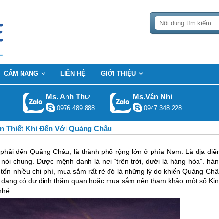
CẨM NANG
LIÊN HỆ
GIỚI THIỆU
Ms. Anh Thư
Ms.Vân Nhi
0976 489 888
0947 348 228
n Thiết Khi Đến Với Quảng Châu
h phải đến Quảng Châu, là thành phố rộng lớn ở phía Nam. Là địa điể
 nói chung. Được mệnh danh là nơi “trên trời, dưới là hàng hóa”. hàn
 tốn nhiều chi phí, mua sắm rất rẻ đó là những lý do khiến Quảng Châ
 đang có dự định thăm quan hoặc mua sắm nên tham khảo một số Kin
nhé.