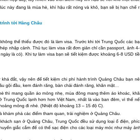
lúc này đang là mùa hè, khí hậu rất nóng và khô, bạn sẽ bị hạn chế r
trình tới Hàng Châu
ng thể thiếu được đó là làm visa. Trước khi tới
Trung Quốc
các bạ
hép nhập cảnh. Thủ tục làm visa rất đơn giản chỉ cần passport, ảnh 4
ngày là có). Khi tự làm visa bạn sẽ tiết kiệm được khoảng 6-8 USD ti
c
 khá đắt, vậy nên để tiết kiệm chi phí hành trình Quảng Châu bạn nê
dầu gội đầu, kem đánh răng, bàn chải đánh răng, khăn mặt…
hè thì mang quần áo mỏng nhẹ, mùa đông mang thêm áo khoác, khă
 ở
Trung Quốc
lạnh hơn hơn Việt Nam, nhất là vào ban đêm, vì thế nế
oảng mỏng đi nhé. (Nhiệt độ khoảng 13 – 15 độ C).
 và khám phá các điểm tham quan, trải nghiệm ở Quảng Châu.
ỉ, khách sạn ở Quảng Châu,
Trung Quốc
đều sử dụng loại ổ điện, phíc
huyển giắc cắm để có thể sạc điện cho các loại máy móc như máy ảnh