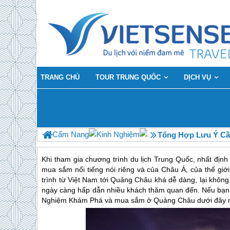
TRANG CHỦ
TOUR TRUNG QUỐC
DỊCH VỤ
Cẩm Nang
Kinh Nghiệm
Tổng Hợp Lưu Ý Cầ
Khi tham gia chương trình
du lịch Trung Quốc
, nhất địn
mua sắm nổi tiếng nói riêng và của Châu Á, của thế giới
trình từ Việt Nam tới Quảng Châu khá dễ dàng, lại không
ngày càng hấp dẫn nhiều khách thăm quan đến. Nếu bạn
Nghiệm Khám Phá và mua sắm ở Quảng Châu dưới đây 