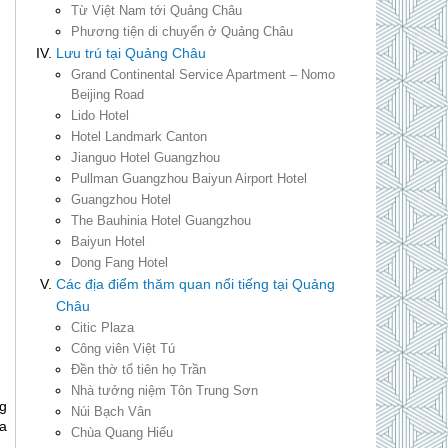
Từ Việt Nam tới Quảng Châu
Phương tiện di chuyển ở Quảng Châu
Lưu trú tại Quảng Châu
Grand Continental Service Apartment – Nomo
Beijing Road
Lido Hotel
Hotel Landmark Canton
Jianguo Hotel Guangzhou
Pullman Guangzhou Baiyun Airport Hotel
Guangzhou Hotel
The Bauhinia Hotel Guangzhou
Baiyun Hotel
Dong Fang Hotel
Các địa điểm thăm quan nổi tiếng tại Quảng
Châu
Citic Plaza
Công viên Việt Tú
Đền thờ tổ tiên họ Trần
Nhà tưởng niệm Tôn Trung Sơn
g
Núi Bạch Vân
a
Chùa Quang Hiếu
.