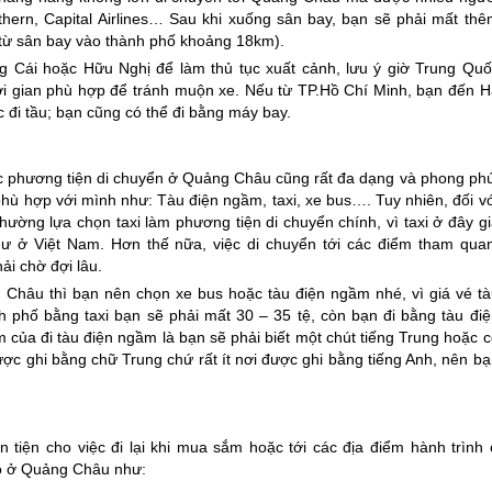
hern, Capital Airlines… Sau khi xuống sân bay, bạn sẽ phải mất thê
 từ sân bay vào thành phố khoảng 18km).
 Cái hoặc Hữu Nghị để làm thủ tục xuất cảnh, lưu ý giờ
Trung Quố
ời gian phù hợp để tránh muộn xe. Nếu từ TP.Hồ Chí Minh, bạn đến H
đi tầu; bạn cũng có thể đi bằng máy bay.
các phương tiện di chuyển ở Quảng Châu cũng rất đa dạng và phong phú
phù hợp với mình như: Tàu điện ngầm, taxi, xe bus…. Tuy nhiên, đối v
ờng lựa chọn taxi làm phương tiện di chuyển chính, vì taxi ở đây gi
ư ở Việt Nam. Hơn thế nữa, việc di chuyển tới các điểm tham quan
ải chờ đợi lâu.
 Châu thì bạn nên chọn xe bus hoặc tàu điện ngầm nhé, vì giá vé tà
h phố bằng taxi bạn sẽ phải mất 30 – 35 tệ, còn bạn đi bằng tàu điệ
của đi tàu điện ngầm là bạn sẽ phải biết một chút tiếng Trung hoặc c
ược ghi bằng chữ Trung chứ rất ít nơi được ghi bằng tiếng Anh, nên b
tiện cho việc đi lại khi mua sắm hoặc tới các địa điểm hành trình 
o ở Quảng Châu như: