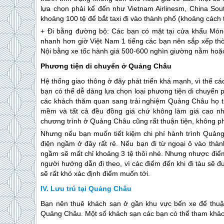
lựa chọn phải kể đến như Vietnam Airlinesm, China Sout
khoảng 100 tệ để bắt taxi đi vào thành phố (khoảng cách
+ Đi bằng đường bộ: Các bạn có mặt tại cửa khẩu Móng
nhanh hơn giờ Việt Nam 1 tiếng các bạn nên sắp xếp th
Nội bằng xe tốc hành giá 500-600 nghìn giường nằm hoặc 
Phương tiện di chuyển ở Quảng Châu
Hệ thống giao thông ở đây phát triển khá mạnh, vì thế 
bạn có thể dễ dàng lựa chọn loại phương tiện di chuyển 
các khách thăm quan sang trải nghiệm Quảng Châu họ thư
mềm và tất cả đều đồng giá chứ không làm giá cao nh
chương trình ở Quảng Châu cũng rất thuận tiện, không ph
Nhưng nếu bạn muốn tiết kiệm chi phí hành trình Quảng
điện ngầm ở đây rất rẻ. Nếu bạn đi từ ngoại ô vào thàn
ngầm sẽ mất chỉ khoảng 3 tệ thôi nhé. Nhưng nhược điểm 
người hướng dẫn đi theo, vì các điểm đến khi đi tàu sẽ đ
sẽ rất khó xác định điểm muốn tới.
Lưu trú tại Quảng Châu
Bạn nên thuê khách sạn ở gần khu vực bến xe để thuận 
Quảng Châu. Một số khách sạn các bạn có thể tham khả