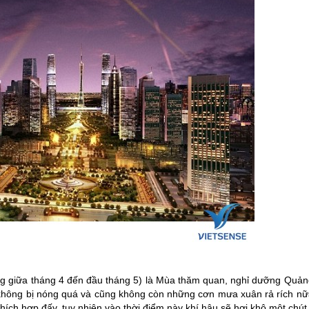
ng giữa tháng 4 đến đầu tháng 5) là Mùa thăm quan, nghỉ dưỡng Quản
 không bị nóng quá và cũng không còn những cơn mưa xuân rả rích nữ
hích hợp đấy, tuy nhiên vào thời điểm này khí hậu sẽ hơi khô một chút