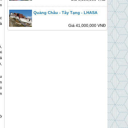
m
Quảng Châu - Tây Tạng - LHASA
c
à
Giá 41,000,000 VNĐ
,
ới
á
,
u
n
ó
ạn
ở