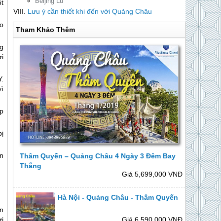
Beijing Lu
t
Lưu ý cần thiết khi đến với Quảng Châu
o
Tham Khảo Thêm
g
i
.
ì
ấp
bị
n
Thâm Quyến – Quảng Châu 4 Ngày 3 Đêm Bay
Thẳng
Giá 5,699,000 VNĐ
Hà Nội - Quảng Châu - Thâm Quyến
n
Giá 6,590,000 VNĐ
i