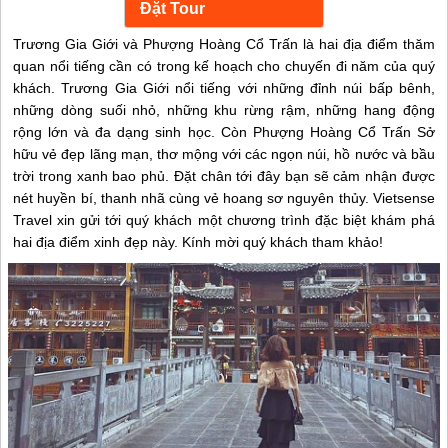
Trương Gia Giới và Phượng Hoàng Cổ Trấn là hai địa điểm thăm
quan nổi tiếng cần có trong kế hoạch cho chuyến đi năm của quý
khách. Trương Gia Giới nổi tiếng với những đỉnh núi bấp bênh,
những dòng suối nhỏ, những khu rừng rậm, những hang động
rộng lớn và đa dạng sinh học. Còn Phượng Hoàng Cổ Trấn Sở
hữu vẻ đẹp lãng mạn, thơ mộng với các ngọn núi, hồ nước và bầu
trời trong xanh bao phủ. Đặt chân tới đây bạn sẽ cảm nhận được
nét huyền bí, thanh nhã cùng vẻ hoang sơ nguyên thủy. Vietsense
Travel xin gửi tới quý khách một chương trình đặc biệt khám phá
hai địa điểm xinh đẹp này. Kính mời quý khách tham khảo!