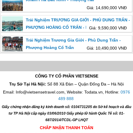
Giá: 14,690,000 VNĐ
Trải Nghiệm TRƯƠNG GIA GIỚI - PHÙ DUNG TRẤN -
PHƯỢNG HOÀNG CỔ TRẤN - HỒ BẢO PHONG
Giá: 9,590,000 VNĐ
Trải Nghiệm Trương Gia Giới - Phù Dung Trấn -
Phượng Hoàng Cổ Trấn
Giá: 10,490,000 VNĐ
CÔNG TY CỔ PHẦN VIETSENSE
Trụ Sở Tại Hà Nội:
Số 88 Xã Đàn – Quận Đống Đa – Hà Nội
Email: Info@vietsensetravel.com, Website: Todata.vn,
Hotline:
0976
489 888
Giấy chứng nhận đăng ký kinh doanh số: 0104731205 do Sở kế hoạch và đầu
tư TP Hà Nội cấp ngày 03/06/2010 Giấy phép lữ hành Quốc Tế số: 01-
687/2014/TCDL-GP LHQT
CHẤP NHẬN THANH TOÁN