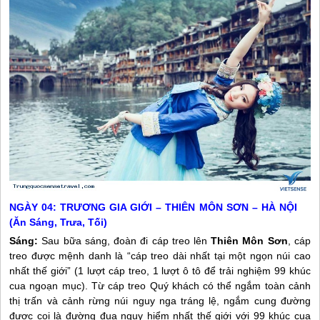
NGÀY 04: TRƯƠNG GIA GIỚI – THIÊN MÔN SƠN – HÀ NỘI
(Ăn Sáng, Trưa, Tối)
Sáng:
Sau bữa sáng, đoàn đi cáp treo lên
Thiên Môn Sơn
, cáp
treo được mệnh danh là “cáp treo dài nhất tại một ngọn núi cao
nhất thế giới” (1 lượt cáp treo, 1 lượt ô tô để trải nghiệm 99 khúc
cua ngoạn mục). Từ cáp treo Quý khách có thể ngắm toàn cảnh
thị trấn và cảnh rừng núi nguy nga tráng lệ, ngắm cung đường
được coi là đường đua nguy hiểm nhất thế giới với 99 khúc cua