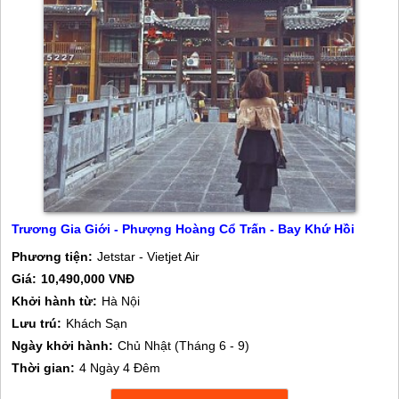
Trương Gia Giới - Phượng Hoàng Cổ Trấn - Bay Khứ Hồi
Phương tiện:
Jetstar - Vietjet Air
Giá:
10,490,000 VNĐ
Khởi hành từ:
Hà Nội
Lưu trú:
Khách Sạn
Ngày khởi hành:
Chủ Nhật (Tháng 6 - 9)
Thời gian:
4 Ngày 4 Đêm