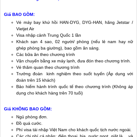
Giá BAO GỒM:
Vé máy bay khứ hồi HAN-DYG, DYG-HAN, hãng Jetstar /
Vietjet Air
Visa nhập cảnh Trung Quốc 1 lần
Khách sạn 4 sao, 02 người/ phòng (nếu lẻ nam hay nữ
ghép phòng ba giường), bao gồm ăn sáng.
Các bữa ăn theo chương trình
Vận chuyển bằng xe máy lạnh, đưa đón theo chương trình.
Vé thăm quan theo chương trình
Trưởng đoàn kinh nghiệm theo suốt tuyến (Áp dụng với
đoàn trên 15 khách)
Bảo hiểm hành trình quốc tế theo chương trình (Không áp
dụng cho khách hàng trên 70 tuổi)
Giá KHÔNG BAO GỒM:
Ngủ phòng đơn.
Đồ quá cước.
Phí visa tái nhập Việt Nam cho khách quốc tịch nước ngoài.
Các chi phí cá nhân: điện thoại, bia, nước ngọt, giặt là… và