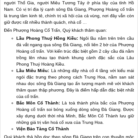
người Thổ Gia, người Miêu Tương Tây ở phía tây của tỉnh Hồ
Nam. Có vị trí địa lý cạnh sông Đà Giang, Phượng Hoàng cổ trấn
là trung tâm kinh tê, chính trị xã hội của cả vùng, nơi đây vẫn còn
giữ được rất nhiều thành quách, nhà cổ …
Đến Phượng Hoàng Cổ Trấn, Quý khách thăm quan:
Lầu Phong Thuý Hồng Kiều:
Ngôi lầu nằm trên trên cầu
đá vắt ngang qua sông Đà Giang, nối liên 2 bờ của Phượng
Hoàng cổ trấn. Với kiến trúc đặc biệt gồm 2 cây cầu đá nằm
trồng lên nhau tạo thành khung cảnh đặc sắc của Lâu
Phong Thuý Hoàng Kiều.
Lầu Miêu Miêu:
Là những dãy nhà cổ 4 tầng với kiểu mái
ngói đặc trưng theo phong cách Trung Hoa, nằm san sát
nhau dọc sông Đà Giang tạo ấn tượng mạnh mẽ với khách
thăm quan thập phương. Đây là điểm hấp dẫn đặc biệt nhất
của cổ trấn.
Bắc Môn Cổ Thành:
Là toà thành phía bắc của Phượng
Hoàng cổ trấn soi bóng xuống dòng sông Đà Giang. Được
xây dựng dưới thời nhà Minh, Bắc Môn Cổ Thành lưu giữ
những giá trị văn hoá cổ xưa của Trung Hoa.
Viện Bảo Tàng Cổ Thành
Quý khách thả hồn dọc theo sông Đà Giang trên con thuyền mộc