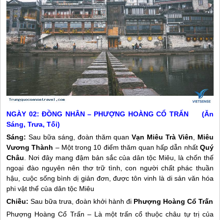
NGÀY 02: ĐỒNG NHÂN – PHƯỢNG HOÀNG CỔ TRẤN (Ăn
Sáng, Trưa, Tối)
Sáng:
Sau bữa sáng, đoàn thăm quan
Vạn Miêu Trà Viên
,
Miêu
Vương Thành
– Một trong 10 điểm thăm quan hấp dẫn nhất
Quý
Châu
. Nơi đây mang đậm bản sắc của dân tộc Miêu, là chốn thế
ngoại đào nguyên nên thơ trữ tình, con người chất phác thuần
hậu, cuộc sống bình dị giản đơn, được tôn vinh là di sản văn hóa
phi vật thể của dân tộc Miêu
Chiều:
Sau bữa trưa, đoàn khởi hành đi
Phượng Hoàng Cổ Trấn
Phượng Hoàng Cổ Trấn – Là một trấn cổ thuộc châu tự trị của