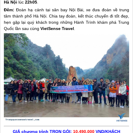
Hà Nội
lúc
22h05
.
Đêm:
Đoàn hạ cánh tại sân bay Nội Bài, xe đưa đoàn về trung
tâm thành phố Hà Nội. Chia tay đoàn, kết thúc chuyến đi tốt đẹp,
hẹn gặp lại quý khách trong những Hành Trình khám phá Trung
Quốc lần sau cùng
VietSense Travel
.
GIÁ chương trình TRỌN GÓI:
10.490.000
VND/KHÁCH