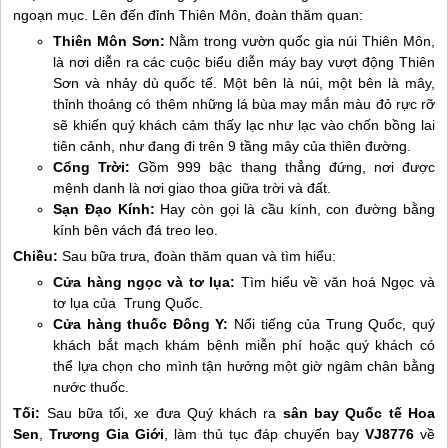
ngoạn mục. Lên đến đỉnh Thiên Môn, đoàn thăm quan:
Thiên Môn Sơn:
Nằm trong vườn quốc gia núi Thiên Môn,
là nơi diễn ra các cuộc biểu diễn máy bay vượt động Thiên
Sơn và nhảy dù quốc tế. Một bên là núi, một bên là mây,
thỉnh thoảng có thêm những lá bùa may mắn màu đỏ rực rỡ
sẽ khiến quý khách cảm thấy lạc như lạc vào chốn bồng lai
tiên cảnh, như đang đi trên 9 tầng mây của thiên đường.
Cổng Trời:
Gồm 999 bậc thang thẳng đứng, nơi được
mệnh danh là nơi giao thoa giữa trời và đất.
Sạn Đạo Kính:
Hay còn gọi là cầu kính, con đường bằng
kính bên vách đá treo leo.
Chiều:
Sau bữa trưa, đoàn thăm quan và tìm hiểu:
Cửa hàng ngọc và tơ lụa:
Tìm hiểu về văn hoá Ngọc và
tơ lụa của Trung Quốc.
Cửa hàng thuốc Đông Y:
Nổi tiếng của Trung Quốc, quý
khách bắt mạch khám bệnh miễn phí hoặc quý khách có
thể lựa chọn cho mình tận hưởng một giờ ngâm chân bằng
nước thuốc.
Tối:
Sau bữa tối, xe đưa Quý khách ra
sân bay Quốc tế Hoa
Sen
,
Trương Gia Giới
, làm thủ tục đáp chuyến bay
VJ8776
về