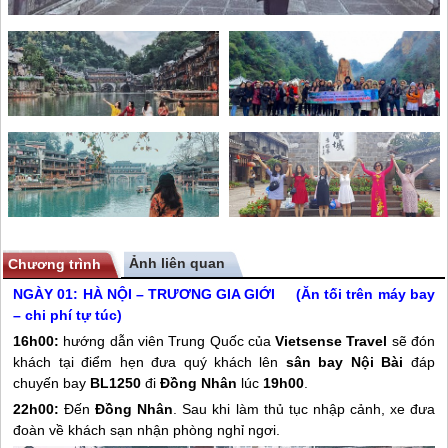
Ảnh liên quan
Chương trình
NGÀY 01: HÀ NỘI – TRƯƠNG GIA GIỚI (Ăn tối trên máy bay
– chi phí tự túc)
16h00:
hướng dẫn viên
Trung Quốc
của
Vietsense Travel
sẽ đón
khách tại điểm hẹn đưa quý khách lên
sân bay Nội Bài
đáp
chuyến bay
BL1250
đi
Đồng Nhân
lúc
19h00
.
22h00:
Đến
Đồng Nhân
. Sau khi làm thủ tục nhập cảnh, xe đưa
đoàn về khách sạn nhận phòng nghỉ ngơi.