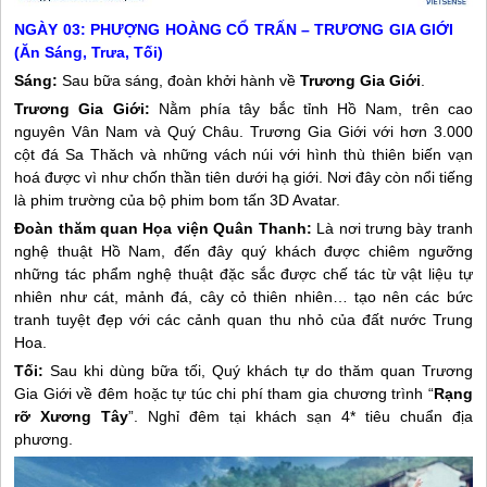
NGÀY 03: PHƯỢNG HOÀNG CỔ TRẤN – TRƯƠNG GIA GIỚI
(Ăn Sáng, Trưa, Tối)
Sáng:
Sau bữa sáng, đoàn khởi hành về
Trương Gia Giới
.
Trương Gia Giới:
Nằm phía tây bắc tỉnh Hồ Nam, trên cao
nguyên Vân Nam và Quý Châu. Trương Gia Giới với hơn 3.000
cột đá Sa Thăch và những vách núi với hình thù thiên biến vạn
hoá được vì như chốn thần tiên dưới hạ giới. Nơi đây còn nổi tiếng
là phim trường của bộ phim bom tấn 3D Avatar.
Đoàn thăm quan Họa viện Quân Thanh:
Là nơi trưng bày tranh
nghệ thuật Hồ Nam, đến đây quý khách được chiêm ngưỡng
những tác phẩm nghệ thuật đặc sắc được chế tác từ vật liệu tự
nhiên như cát, mảnh đá, cây cỏ thiên nhiên… tạo nên các bức
tranh tuyệt đẹp với các cảnh quan thu nhỏ của đất nước Trung
Hoa.
Tối:
Sau khi dùng bữa tối, Quý khách tự do thăm quan Trương
Gia Giới về đêm hoặc tự túc chi phí tham gia chương trình “
Rạng
rỡ Xương Tây
”. Nghỉ đêm tại khách sạn 4* tiêu chuẩn địa
phương.