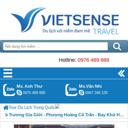
Hotline:
0976 489 888
Ms. Anh Thư
Ms.Vân Nhi
0976 489 888
0947 348 228
Tour Du Lịch Trung Quốc
Trương Gia Giới - Phượng Hoàng Cổ Trấn - Bay Khứ Hồi Khởi Hành Từ Hà Nội