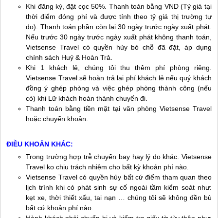
Khi đăng ký, đặt cọc 50%. Thanh toán bằng VND (Tỷ giá tại
thời điểm đóng phí và được tính theo tỷ giá thị trường tự
do). Thanh toán phần còn lại 30 ngày trước ngày xuất phát.
Nếu trước 30 ngày trước ngày xuất phát không thanh toán,
Vietsense Travel có quyền hủy bỏ chỗ đã đặt, áp dụng
chính sách Huỷ & Hoàn Trả.
Khi 1 khách lẻ, chúng tôi thu thêm phí phòng riêng.
Vietsense Travel sẽ hoàn trả lại phí khách lẻ nếu quý khách
đồng ý ghép phòng và việc ghép phòng thành công (nếu
có) khi Lữ khách hoàn thành chuyến đi.
Thanh toán bằng tiền mặt tại văn phòng Vietsense Travel
hoặc chuyển khoản:
ĐIỀU KHOẢN KHÁC:
Trong trường hợp trễ chuyến bay hay lý do khác. Vietsense
Travel ko chịu trách nhiệm cho bất kỳ khoản phí nào.
Vietsense Travel có quyền hủy bất cứ điểm tham quan theo
lịch trình khi có phát sinh sự cố ngoài tầm kiểm soát như:
kẹt xe, thời thiết xấu, tai nạn … chúng tôi sẽ không đền bù
bất cứ khoản phí nào.
Hành khách phải chuẩn bị và kiểm tra giấy tờ tùy thân như: