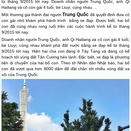
từ tháng 9/2015 tới nay.
Doanh nhân người Trung Quốc, anh Qi
Hailiang và cô con gái 4 tuổi, bé Liuyi, cùng nhau ...
Trung Quốc
Một thương gia thành đạt người
đã quyết định đưa cô
con gái nhỏ khám phá hành trình
bằng xe đạp. Được biết, hai bố
con đã cùng nhau rong ruổi trên các cuộc hành trình kể từ tháng
9/2015 tới nay.
Doanh nhân người
Trung Quốc
, anh Qi Hailiang và cô con gái 4 tuổi,
bé Liuyi, cùng nhau khám phá đất nước bằng xe đạp kể từ tháng
9/2015 tới nay. Hiện hai cha con đang ở
Tây Tạng
và đang có kế
hoạch tới vùng đất Tân Cương hẻo lánh. Đặc biệt, xe đạp là phương
tiện di chuyển của hai bố con. Theo tờ Nhân dân Nhật báo, hai bố
con đã vượt qua hơn 8000 dặm để đặt chân tới nhiều vùng đất xa
xôi của
Trung Quốc
.