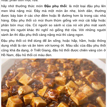
hoặc phân bón mục rữa.
hãy nhớ thưởng thức món
Đậu phụ thối
: là một loại đậu phụ lên
men khá nặng mùi. Đây mà một món ăn nhẹ, bình dân, thường
được bày bán ở các chợ đêm hoặc lề đường hơn là trong các nhà
hàng. Đậu phụ thối có mùi thum thủm giống với mùi cải bắp hoặc
phân bón mục rữa. Có người so sánh vị của nó với pho mát xanh
trong khi người khác thì nghĩ nó giống thịt rữa. Với những người
sành ăn thì đậu phụ thối càng nặng mùi thì càng ngon.
Đậu phụ thối có thể dùng để ăn sống, hoặc hấp, hầm, hoặc thông
dụng nhất là rán và ăn kèm với tương ớt. Màu sắc của đậu phụ thối
cũng khá đa dạng, ở Triết Giang, đậu hũ thối được chiên vàng còn ở
Hồ Nam, đậu hũ thối có màu đen.