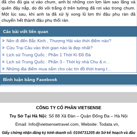
đã cho đủ gia vị vào chum, anh bị những con lợn làm sao lãng và
quên đậy nắp, do đó vôi trắng ở trên tường đã rơi vào trong chum.
Một lúc sau, khi anh ta đã xử lý xong lũ lợn thì đậu phụ rán đã
chuyển hết thành đậu phụ thối rán.
Nên đi đến Bắc Kinh , Thượng Hải vào thời điểm nào?
Cửu Trại Câu vào thời gian nào là đẹp nhất?
Lịch sử Trung Quốc : Phần 1 Thời Kì Đồ Đá
Lịch sử Trung Quốc : Phần 3 - Thời kỳ nhà Chu & nhà Tần
Những địa điểm mua sắm cho các tín đồ thời trang tới Bắc Kinh
CÔNG TY CỔ PHẦN VIETSENSE
Trụ Sở Tại Hà Nội:
Số 88 Xã Đàn – Quận Đống Đa – Hà Nội
Email: Info@vietsensetravel.com, Website: Todata.vn,
Giấy chứng nhận đăng ký kinh doanh số: 0104731205 do Sở kế hoạch và đầu