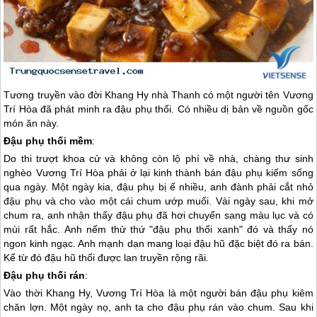
Tương truyền vào đời Khang Hy nhà Thanh có một người tên Vương
Trí Hòa đã phát minh ra đậu phụ thối. Có nhiều dị bản về nguồn gốc
món ăn này.
Đậu phụ thối mềm
:
Do thi trượt khoa cử và không còn lộ phí về nhà, chàng thư sinh
nghèo Vương Trí Hòa phải ở lại kinh thành bán đậu phụ kiếm sống
qua ngày. Một ngày kia, đậu phụ bị ế nhiều, anh đành phải cắt nhỏ
đậu phụ và cho vào một cái chum ướp muối. Vài ngày sau, khi mở
chum ra, anh nhận thấy đậu phụ đã hơi chuyển sang màu lục và có
mùi rất hắc. Anh nếm thử thứ "đậu phụ thối xanh" đó và thấy nó
ngon kinh ngạc. Anh mạnh dạn mang loại đậu hũ đặc biệt đó ra bán.
Kể từ đó đậu hũ thối được lan truyền rộng rãi.
Đậu phụ thối rán
:
Vào thời Khang Hy, Vương Trí Hòa là một người bán đậu phụ kiêm
chăn lợn. Một ngày nọ, anh ta cho đậu phụ rán vào chum. Sau khi