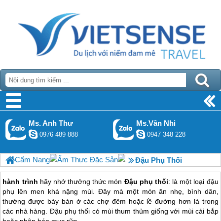
Ms. Anh Thư
Ms.Vân Nhi
0976 489 888
0947 348 228
Cẩm Nang
Ẩm Thực Đặc Sản
Đậu Phụ Thối
hành trình
hãy nhớ thưởng thức món
Đậu phụ thối
: là một loại đậu
phụ lên men khá nặng mùi. Đây mà một món ăn nhẹ, bình dân,
thường được bày bán ở các chợ đêm hoặc lề đường hơn là trong
các nhà hàng. Đậu phụ thối có mùi thum thủm giống với mùi cải bắp