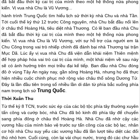
đã bắt đầu thời kỳ cai trị của mình theo một hệ thống nửa phong
kiến. Vị vua nhà Chu là Vũ Vương...
hành trình
Trung Quốc
tìm hiểu lịch sử thời kỳ nhà Chu và nhà Tần.
Tới cuối thế kỷ thứ 12 trước Công nguyên, nhà Chu bắt đầu nổi lên
ở châu thổ Hoàng Hà, tiêu diệt nhà Thương. Có lẽ ban đầu nhà Chu
đã bắt đầu thời kỳ cai trị của mình theo một hệ thống nửa phong
kiến. Vị vua nhà Chu là Vũ Vương
, với sự hỗ trợ của người em là
Chu Công trong vai trò nhiếp chính đã đánh bại nhà Thương tại trận
Mục Dã. Lúc ấy vị vua nhà Chu đã viện dẫn khái niệm Thiên mệnh
để hợp pháp hóa vai trò cai trị của mình, một khái niệm về sau này
sẽ có ảnh hưởng trên mọi triều đại kế tiếp. Ban đầu nhà Chu đóng
đô ở vùng Tây An ngày nay, gần sông Hoàng Hà, nhưng họ đã thực
hiện nhiều cuộc chinh phục mở rộng vào châu thổ sông Dương Tử.
Đây là lần đầu tiên trong số nhiều lần di dân từ phía bắc xuống phía
Trung Quốc
nam trong lịch sử
.
Thời Xuân Thu
Từ thế kỷ 8 TCN, trước sức ép của các bộ tộc phía tây thường xuyên
tấn công và cướp bóc, nhà Chu đã bỏ kinh đô phía tây để chuyển
sang phía đông ở châu thổ Hoàng Hà. Nhà Chu đã nhờ cậy các
vương hầu của mình bảo vệ trước sự tấn công của các bộ lạc, nhân
cơ hội nhà Chu suy yếu các vương hầu đã lần lượt tiêu diệt các đối
thủ nhỏ hơn. Cuối cùng, còn lại vài chục nước, trong đó các chư hầu