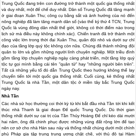
Trung Quốc
đang trên con đường trở thành một quốc gia thống nhất
và duy nhất, một đế chế duy nhất. Dân số
Trung Quốc
đã tăng mạnh
ở giai đoạn Xuân Thu; công cụ bằng sắt và ảnh hưởng của nó đến
nông nghiệp đã làm tăng mạnh dân số (vào thế kỷ thứ 4 TCN,
Trung
Quốc
là vùng đông dân nhất thế giới, không có thời điểm nào trong
lịch sử mà điều này không chính xác). Chiến tranh đã trở thành một
công việc lớn trong thời đại Xuân Thu, quân đội nhỏ và dưới sự chỉ
đạo của tầng lớp quý tộc không còn nữa. Chúng đã thành những đội
quân to lớn và gồm những người lính chuyên nghiệp. Một triều đình
gồm tầng lớp chuyên nghiệp ngày càng phát triển, một tầng lớp quý
tộc tự gọi mình bằng cái tên "quân tử" hay "những người bên trên".
Tất cả những yếu tố đó dẫn
Trung Quốc
theo hướng không thể lay
chuyển tiến tới một quốc gia thống nhất. Cuối cùng, kẻ thống nhất
Trung Quốc
là nhà Tần, một dân tộc ở miền tây bắc
Trung Quốc
ngày nay.
Nhà Tần
Các nhà sử học thường coi thời kỳ từ khi bắt đầu nhà Tần tới khi kết
thúc nhà Thanh là giai đoạn Đế quốc
Trung Quốc
. Dù thời gian
thống nhất dưới sự cai trị của Tần Thủy Hoàng Đế chỉ kéo dài mười
hai năm, ông đã chinh phục được những vùng đất rộng lớn để tạo
nên cơ sở cho nhà Hán sau này và thống nhất chúng dưới một chính
phủ Pháp gia tập trung trung ương chặt chẽ, với thủ đô tại Hàm