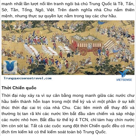
mạnh nhất lần lượt nổi lên tranh ngôi bá chủ
Trung Quốc
là Tề, Tấn,
Sở, Tần, Tống, Ngô, Việt. Trên danh nghĩa nhà Chu nắm thiên
mệnh, nhưng thực sự quyền lực nằm trong tay các chư hầu.
Thời Chiến quốc
Thời đại này xảy ra vì sự cân bằng mong manh giữa các nước chư
hầu biến thành hỗn loạn trong một thế kỷ và vì một phần ở sự kết
thúc thời đại cai trị của nhà Chu. Các liên minh dễ thay đổi và
thường bị tan rã khi các nước lớn bắt đầu xâm chiếm và sáp nhập
các nước nhỏ hơn. Bắt đầu từ thế kỷ 4 TCN, chỉ tám hay chín nước
lớn còn sót lại. Tất cả các cuộc xung đột thời Chiến quốc đều có mục
đích tìm kiếm kẻ có thể kiểm soát toàn bộ
Trung Quốc
.