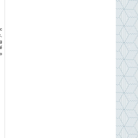
ốc
c,
g
hế
ho