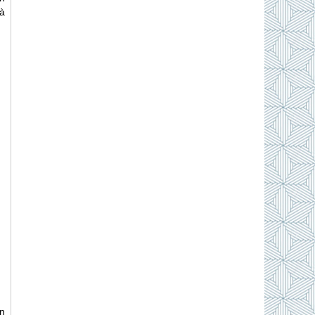
là
ơn