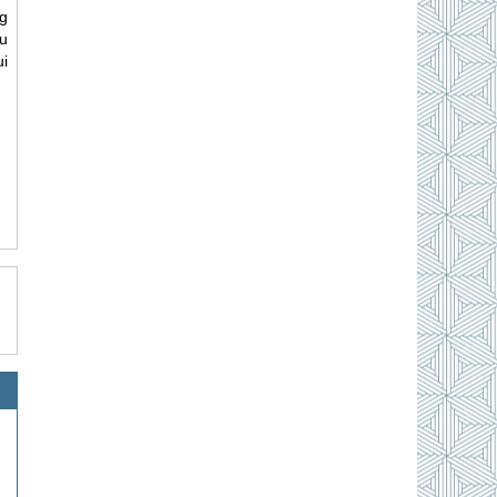
ng
u
i