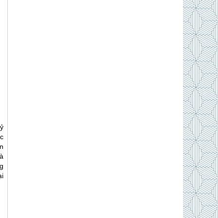
kỷ
c
n
à
g
i