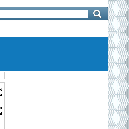
t
ơi
i
ới