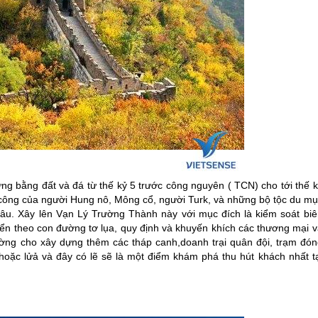
ng bằng đất và đá từ thế kỷ 5 trước công nguyên ( TCN) cho tới thế 
công của người Hung nô, Mông cổ, người Turk, và những bộ tộc du mụ
u. Xây lên Vạn Lý Trường Thành này với mục đích là kiểm soát biê
yển theo con đường tơ lụa, quy định và khuyến khích các thương mại v
ường cho xây dựng thêm các tháp canh,doanh trại quân đội, trạm đón
hoặc lửả và đây có lẽ sẽ là một điểm khám phá thu hút khách nhất tạ