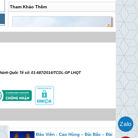
Tham Khảo Thêm
ữ hành Quốc Tế số: 01-687/2014/TCDL-GP LHQT
Đài Bắc - Đài Trung - Cao Hùng 5 Ngày 4 Đêm
Giá 13,500,000 VNĐ
Đài Bắc - Đài Trung - Cao Hùng 5
Ngày 4 Đêm
Giá 11,900,000 VNĐ
Đào Viên - Cao Hùng – Đài Bắc – Đài