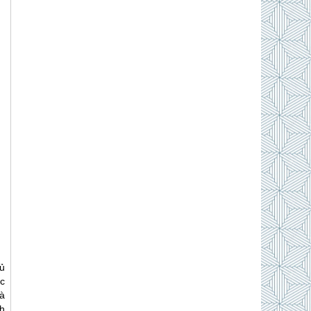
ủ
c
à
h