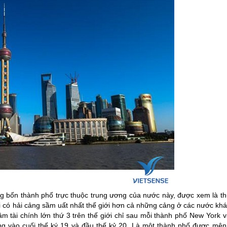
ng bốn thành phố trực thuộc trung ương của nước này, được xem là th
i có hải cảng sầm uất nhất thế giới hơn cả những cảng ở các nước khá
m tài chính lớn thứ 3 trên thế giới chỉ sau mỗi thành phố New York v
ng vào cuối thế ký 19 và đầu thế kỷ 20. Là một thành phố được mện