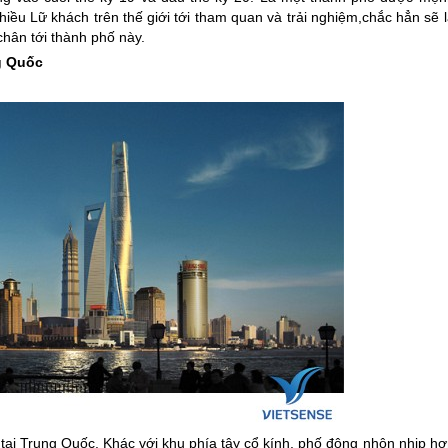
nhiều Lữ khách trên thế giới tới tham quan và trải nghiệm,chắc hẳn sẽ 
chân tới thành phố này.
g Quốc
 tại
Trung Quốc
. Khác với khu phía tây cổ kính, phố đông nhộn nhịp h