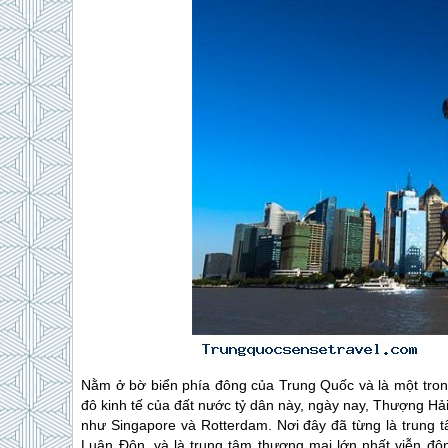
Nằm ở bờ biển phía đông của
Trung Quốc
và là một tro
đô kinh tế của đất nước tỷ dân này, ngày nay, Thượng Hả
như Singapore và Rotterdam. Nơi đây đã từng là trung tâ
Luân Đôn, và là trung tâm thương mại lớn nhất viễn đô