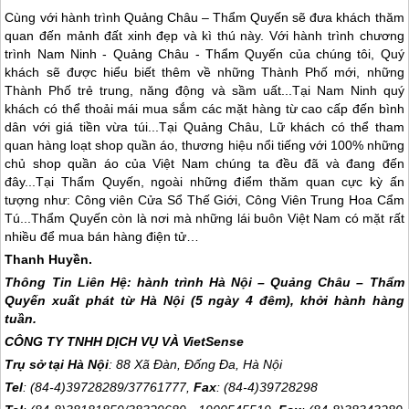
Cùng với hành trình Quảng Châu – Thẩm Quyến sẽ đưa khách thăm
quan đến mảnh đất xinh đẹp và kì thú này. Với hành trình chương
trình Nam Ninh - Quảng Châu - Thẩm Quyến của chúng tôi, Quý
khách sẽ được hiểu biết thêm về những Thành Phố mới, những
Thành Phố trẻ trung, năng động và sầm uất...Tại Nam Ninh quý
khách có thể thoải mái mua sắm các mặt hàng từ cao cấp đến bình
dân với giá tiền vừa túi...Tại Quảng Châu, Lữ khách có thể tham
quan hàng loạt shop quần áo, thương hiệu nổi tiếng với 100% những
chủ shop quần áo của Việt Nam chúng ta đều đã và đang đến
đây...Tại Thẩm Quyến, ngoài những điểm thăm quan cực kỳ ấn
tượng như: Công viên Cửa Sổ Thế Giới, Công Viên Trung Hoa Cẩm
Tú...Thẩm Quyến còn là nơi mà những lái buôn Việt Nam có mặt rất
nhiều để mua bán hàng điện tử…
Thanh Huyền.
Thông Tin Liên Hệ: hành trình Hà Nội – Quảng Châu – Thẩm
Quyến xuất phát từ Hà Nội (5 ngày 4 đêm), khởi hành hàng
tuần.
CÔNG TY TNHH DỊCH VỤ VÀ VietSense
Trụ sở tại Hà Nội
: 88 Xã Đàn, Đống Đa, Hà Nội
Tel
: (84-4)39728289/37761777,
Fax
: (84-4)39728298