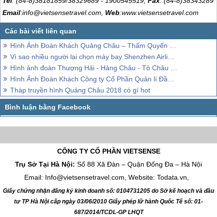
Tel
: (84-8)38181859/38329689 - 1900545519,
Fax
: (84-8)38343289
Email
:info@vietsensetravel.com,
Web
:www.vietsensetravel.com
Hình Ảnh Đoàn Khách Quảng Châu – Thẩm Quyến Tháng 5
Vì sao nhiều người lại chọn máy bay Shenzhen Airlines, làm phương tiện để đi Quảng Châu – Thâm Quyến, 2018
Hình ảnh đoàn Thượng Hải - Hàng Châu - Tô Châu - Bắc Kinh 12-18/10/2018
Hình Ảnh Đoàn Khách Công ty Cổ Phần Quản lí Đầu Tư Tài Chính Dầu Khí Việt Nam
Tháp truyền hình Quảng Châu 2018 có gì hot
CÔNG TY CỔ PHẦN VIETSENSE
Trụ Sở Tại Hà Nội:
Số 88 Xã Đàn – Quận Đống Đa – Hà Nội
Email: Info@vietsensetravel.com, Website: Todata.vn,
Giấy chứng nhận đăng ký kinh doanh số: 0104731205 do Sở kế hoạch và đầu
tư TP Hà Nội cấp ngày 03/06/2010 Giấy phép lữ hành Quốc Tế số: 01-
687/2014/TCDL-GP LHQT