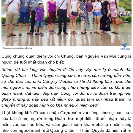
Cũng chung quan điểm với chị Chung, bạn Nguyễn Văn Mùi cũng là
người trẻ tuổi nhất đoàn cho biết:
“Mình rất hài lòng với chuyến đi lần này. Sự mới lạ ở mảnh đất
Quảng Châu – Thẩm Quyến cùng sự hài hước của hướng dẫn viên,
sự chu đáo của phía Công ty VietSense khi đã thông báo trước cho
mọi người tỉ mỉ về điểm đến cũng như những điều cần có khi thăm
quan mảnh đất xinh đẹp này. Cùng với đó, dù la đoàn trải nghiệm
ghep nhưng ai nấy đều rất niềm nở, quan tâm lẫn nhau thành ra
chuyến đi này đoàn mình có khá nhiều kỉ niệm đẹp”.
Thật không khó để cảm nhận được niềm vui cũng như sự háo hức
của tất cả mọi người trong Đoàn. Bởi một điều rất dễ nhận thấy là
niềm vui, sự háo hức, và cảm giác muốn khám phá tự nhiên cũng
như con người mảnh đất Quảng Châu – Thẩm Quyến đã hiện rất rõ