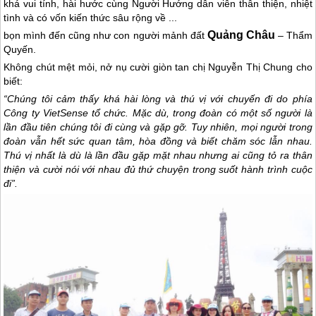
khá vui tính, hài hước cùng Người Hướng dẫn viên thân thiện, nhiệt
tình và có vốn kiến thức sâu rộng về ...
Quảng Châu
bọn mình đến cũng như con người mảnh đất
– Thẩm
Quyến.
Không chút mệt mỏi, nở nụ cười giòn tan chị Nguyễn Thị Chung cho
biết:
“Chúng tôi cảm thấy khá hài lòng và thú vị với chuyến đi do phía
Công ty VietSense tổ chức. Mặc dù, trong đoàn có một số người là
lần đầu tiên chúng tôi đi cùng và gặp gỡ. Tuy nhiên, mọi người trong
đoàn vẫn hết sức quan tâm, hòa đồng và biết chăm sóc lẫn nhau.
Thú vị nhất là dù là lần đầu gặp mặt nhau nhưng ai cũng tỏ ra thân
thiện và cười nói với nhau đủ thứ chuyện trong suốt hành trình cuộc
đi”.