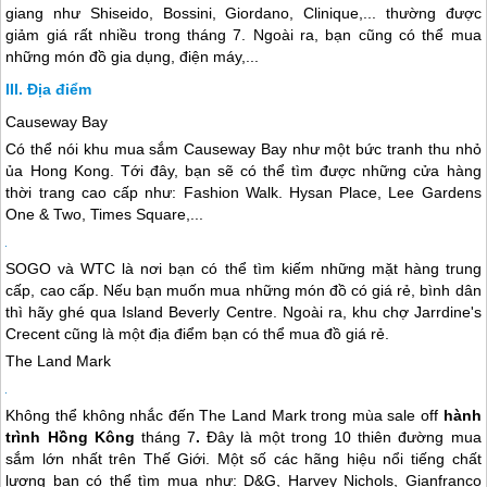
giang như Shiseido, Bossini, Giordano, Clinique,... thường được
giảm giá rất nhiều trong tháng 7. Ngoài ra, bạn cũng có thể mua
những món đồ gia dụng, điện máy,...
Địa điểm
Causeway Bay
Có thể nói khu mua sắm Causeway Bay như một bức tranh thu nhỏ
ủa
Hong Kong
. Tới đây, bạn sẽ có thể tìm được những cửa hàng
thời trang cao cấp như: Fashion Walk. Hysan Place, Lee Gardens
One & Two, Times Square,...
SOGO và WTC là nơi bạn có thể tìm kiếm những mặt hàng trung
cấp, cao cấp. Nếu bạn muốn mua những món đồ có giá rẻ, bình dân
thì hãy ghé qua Island Beverly Centre. Ngoài ra, khu chợ Jarrdine's
Crecent cũng là một địa điểm bạn có thể mua đồ giá rẻ.
The Land Mark
Không thể không nhắc đến The Land Mark trong mùa sale off
hành
trình Hồng Kông
tháng
7
.
Đây là một trong 10 thiên đường mua
sắm lớn nhất trên Thế Giới. Một số các hãng hiệu nổi tiếng chất
lượng bạn có thể tìm mua như: D&G, Harvey Nichols, Gianfranco