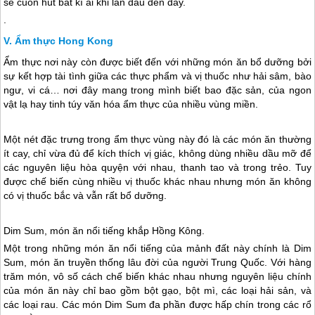
sẽ cuốn hút bất kì ai khi lần đầu đến đây.
.
Ẩm thực Hong Kong
Ẩm thực nơi này còn được biết đến với những món ăn bổ dưỡng bởi
sự kết hợp tài tình giữa các thực phẩm và vị thuốc như hải sâm, bào
ngư, vi cá… nơi đây mang trong mình biết bao đặc sản, của ngon
vật lạ hay tinh túy văn hóa ẩm thực của nhiều vùng miền.
Một nét đặc trưng trong ẩm thực vùng này đó là các món ăn thường
ít cay, chỉ vừa đủ để kích thích vị giác, không dùng nhiều dầu mỡ để
các nguyên liệu hòa quyện với nhau, thanh tao và trong trẻo. Tuy
được chế biến cùng nhiều vị thuốc khác nhau nhưng món ăn không
có vị thuốc bắc và vẫn rất bổ dưỡng.
Dim Sum, món ăn nổi tiếng khắp
Hồng Kông
.
Một trong những món ăn nổi tiếng của mảnh đất này chính là Dim
Sum, món ăn truyền thống lâu đời của người
Trung Quốc
. Với hàng
trăm món, vô số cách chế biến khác nhau nhưng nguyên liệu chính
của món ăn này chỉ bao gồm bột gạo, bột mì, các loại hải sản, và
các loại rau. Các món Dim Sum đa phần được hấp chín trong các rổ