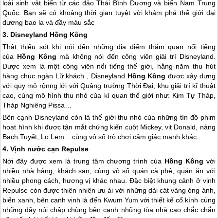
loài sinh vật biển từ các đảo Thái Bình Dương và biển Nam
Trung
Quốc
. Bạn sẽ có khoảng thời gian tuyệt vời khám phá thế giới đại
dương bao la và đầy màu sắc
3. Disneyland
Hồng Kông
Thật thiếu sót khi nói đến những địa điểm thăm quan nổi tiếng
của
Hồng Kông
mà không nói đến công viên giải trí Disneyland.
Được xem là một công viên nổi tiếng thế giới, hằng năm thu hút
hàng chục ngàn Lữ khách , Disneyland
Hồng Kông
được xây dựng
với quy mô rộnng lới với Quảng trường Thời Đại, khu giải trí kĩ thuật
cao, cùng mô hình thu nhỏ của kì quan thế giới như: Kim Tự Tháp,
Tháp Nghiêng Pissa…
Bên cạnh Disneyland còn là thế giới thu nhỏ của những tín đồ phim
hoạt hình khi được tận mắt chứng kiến cuột Mickey, vịt Donald, nàng
Bạch Tuyết, Lọ Lem... cùng vô số trò chơi cảm giác mạnh khác.
4. Vịnh nước cạn Repulse
Nới đây được xem là trung tâm chương trình của
Hồng Kông
với
nhiều nhà hàng, khách sạn, cùng vô số quán cà phê, quán ăn với
nhiều phong cách, hương vị khác nhau. Đặc biệt khung cảnh ở vịnh
Repulse còn được thiên nhiên ưu ái với những dải cát vàng óng ánh,
biển xanh, bên cạnh vịnh là đến Kwum Yum với thiết kế cổ kính cùng
những dãy núi chập chùng bên cạnh những tòa nhà cao chắc chắn