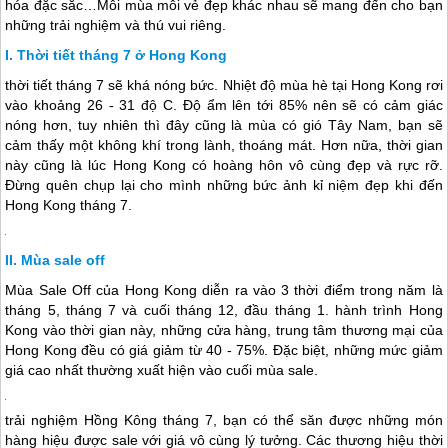
hóa đặc sắc…Mỗi mùa mỗi vẻ đẹp khác nhau sẽ mang đến cho bạn
những trải nghiệm và thú vui riêng.
Thời tiết tháng 7 ở Hong Kong
thời tiết tháng 7 sẽ khá nóng bức. Nhiệt độ mùa hè tại
Hong Kong
rơi
vào khoảng 26 - 31 độ C. Độ ẩm lên tới 85% nên sẽ có cảm giác
nóng hơn, tuy nhiên thì đây cũng là mùa có gió Tây Nam, bạn sẽ
cảm thấy một không khí trong lành, thoáng mát. Hơn nữa, thời gian
này cũng là lúc
Hong Kong
có hoàng hôn vô cùng đẹp và rực rỡ.
Đừng quên chụp lại cho mình những bức ảnh kỉ niệm đẹp khi đến
Hong Kong
tháng 7.
Mùa sale off
Mùa Sale Off của
Hong Kong
diễn ra vào 3 thời điểm trong năm là
tháng 5, tháng 7 và cuối tháng 12, đầu tháng 1. hành trình
Hong
Kong
vào thời gian này, những cửa hàng, trung tâm thương mại của
Hong Kong
đều có giá giảm từ 40 - 75%. Đặc biệt, những mức giảm
giá cao nhất thường xuất hiện vào cuối mùa sale.
trải nghiệm
Hồng Kông
tháng 7, bạn có thể săn được những món
hàng hiệu được sale với giá vô cùng lý tưởng. Các thương hiệu thời