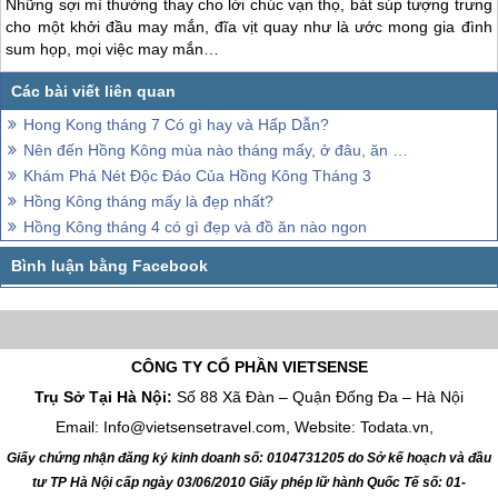
Những sợi mì thường thay cho lời chúc vạn thọ, bát súp tượng trưng
cho một khởi đầu may mắn, đĩa vịt quay như là ước mong gia đình
sum họp, mọi việc may mắn…
Hong Kong tháng 7 Có gì hay và Hấp Dẫn?
Nên đến Hồng Kông mùa nào tháng mấy, ở đâu, ăn gì?
Khám Phá Nét Độc Đáo Của Hồng Kông Tháng 3
Hồng Kông tháng mấy là đẹp nhất?
Hồng Kông tháng 4 có gì đẹp và đồ ăn nào ngon
CÔNG TY CỔ PHẦN VIETSENSE
Trụ Sở Tại Hà Nội:
Số 88 Xã Đàn – Quận Đống Đa – Hà Nội
Email: Info@vietsensetravel.com, Website: Todata.vn,
Giấy chứng nhận đăng ký kinh doanh số: 0104731205 do Sở kế hoạch và đầu
tư TP Hà Nội cấp ngày 03/06/2010 Giấy phép lữ hành Quốc Tế số: 01-