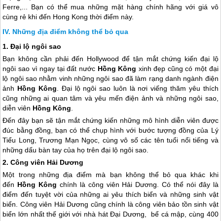
Ferre,... Bạn có thể mua những mặt hàng chính hãng với giá vô
cùng rẻ khi đến
Hong Kong
thời điểm này.
Những địa điểm không thể bỏ qua
1. Đại lộ ngôi sao
Bạn không cần phải đến Hollywood để tận mắt chứng kiến đại lộ
ngôi sao vì ngay tại đất nước
Hồng Kông
xinh đẹp cũng có một đại
lộ ngôi sao nhằm vinh những ngôi sao đã làm rạng danh ngành điện
ảnh
Hồng Kông
. Đại lộ ngôi sao luôn là nơi viếng thăm yêu thích
cũng những ai quan tâm và yêu mến điện ảnh và những ngôi sao,
diễn viên
Hồng Kông
.
Đến đây bạn sẽ tận mắt chứng kiến những mô hình diễn viên được
đúc bằng đồng, bạn có thể chụp hình với bước tượng đồng của Lý
Tiểu Long, Trương Mạn Ngọc, cùng vô số các tên tuổi nổi tiếng và
những dấu bàn tay của họ trên đại lộ ngôi sao.
2. Công viên Hải Dương
Một trong những địa điểm mà bạn không thể bỏ qua khác khi
đến
Hồng Kông
chính là công viên Hải Dương. Có thể nói đây là
điểm đến tuyệt vời của những ai yêu thích biển và những sinh vật
biển. Công viên Hải Dương cũng chính là công viên bảo tồn sinh vật
biển lớn nhất thế giới với nhà hát Đại Dương, bể cá mập, cùng 400