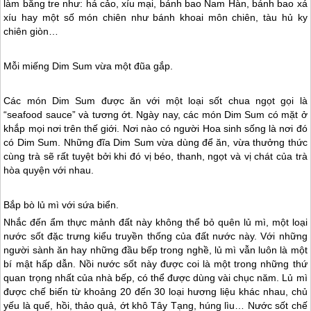
làm bằng tre như: há cảo, xíu mại, bánh bao Nam Hàn, bánh bao xá
xíu hay một số món chiên như bánh khoai môn chiên, tàu hủ ky
chiên giòn…
Mỗi miếng Dim Sum vừa một đũa gắp.
Các món Dim Sum được ăn với một loại sốt chua ngọt gọi là
“seafood sauce” và tương ớt. Ngày nay, các món Dim Sum có mặt ở
khắp mọi nơi trên thế giới. Nơi nào có người Hoa sinh sống là nơi đó
có Dim Sum. Những đĩa Dim Sum vừa dùng để ăn, vừa thưởng thức
cùng trà sẽ rất tuyệt bởi khi đó vị béo, thanh, ngọt và vị chát của trà
hòa quyện với nhau.
Bắp bò lủ mì với sứa biển.
Nhắc đến ẩm thực mảnh đất này không thể bỏ quên lủ mì, một loại
nước sốt đặc trưng kiểu truyền thống của đất nước này. Với những
người sành ăn hay những đầu bếp trong nghề, lủ mì vẫn luôn là một
bí mật hấp dẫn. Nồi nước sốt này được coi là một trong những thứ
quan trọng nhất của nhà bếp, có thể được dùng vài chục năm. Lủ mì
được chế biến từ khoảng 20 đến 30 loại hương liệu khác nhau, chủ
yếu là quế, hồi, thảo quả, ớt khô
Tây Tạng
, húng lìu… Nước sốt chế