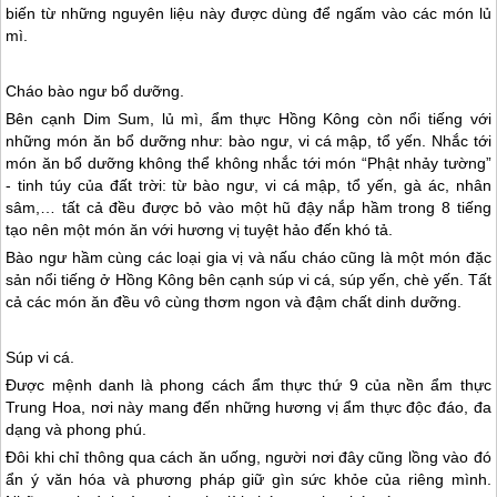
biến từ những nguyên liệu này được dùng để ngấm vào các món lủ
mì.
Cháo bào ngư bổ dưỡng.
Bên cạnh Dim Sum, lủ mì, ẩm thực
Hồng Kông
còn nổi tiếng với
những món ăn bổ dưỡng như: bào ngư, vi cá mập, tổ yến. Nhắc tới
món ăn bổ dưỡng không thể không nhắc tới món “Phật nhảy tường”
- tinh túy của đất trời: từ bào ngư, vi cá mập, tổ yến, gà ác, nhân
sâm,… tất cả đều được bỏ vào một hũ đậy nắp hầm trong 8 tiếng
tạo nên một món ăn với hương vị tuyệt hảo đến khó tả.
Bào ngư hầm cùng các loại gia vị và nấu cháo cũng là một món đặc
sản nổi tiếng ở
Hồng Kông
bên cạnh súp vi cá, súp yến, chè yến. Tất
cả các món ăn đều vô cùng thơm ngon và đậm chất dinh dưỡng.
Súp vi cá.
Được mệnh danh là phong cách ẩm thực thứ 9 của nền ẩm thực
Trung Hoa, nơi này mang đến những hương vị ẩm thực độc đáo, đa
dạng và phong phú.
Đôi khi chỉ thông qua cách ăn uống, người nơi đây cũng lồng vào đó
ẩn ý văn hóa và phương pháp giữ gìn sức khỏe của riêng mình.