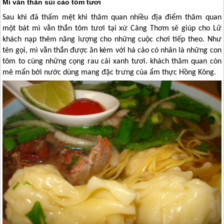
Mì vằn thắn sủi cảo tôm tươi
Sau khi đã thấm mệt khi thăm quan nhiều địa điểm thăm quan
một bát mì vằn thắn tôm tươi tại xứ Cảng Thơm sẽ giúp cho Lữ
khách nạp thêm năng lượng cho những cuộc chơi tiếp theo. Như
tên gọi, mì vằn thắn được ăn kèm với há cảo có nhân là những con
tôm to cùng những cọng rau cải xanh tươi. khách thăm quan còn
mê mẩn bởi nước dùng mang đặc trưng của ẩm thực
Hồng Kông
.