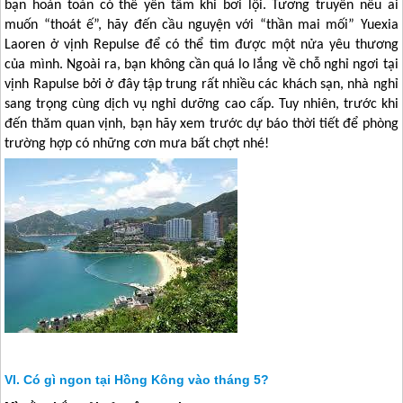
bạn hoàn toàn có thể yên tâm khi bơi lội. Tương truyền nếu ai
muốn “thoát ế”, hãy đến cầu nguyện với “thần mai mối” Yuexia
Laoren ở vịnh Repulse để có thể tìm được một nửa yêu thương
của mình. Ngoài ra, bạn không cần quá lo lắng về chỗ nghỉ ngơi tại
vịnh Rapulse bởi ở đây tập trung rất nhiều các khách sạn, nhà nghỉ
sang trọng cùng dịch vụ nghỉ dưỡng cao cấp. Tuy nhiên, trước khi
đến thăm quan vịnh, bạn hãy xem trước dự báo thời tiết để phòng
trường hợp có những cơn mưa bất chợt nhé!
Có gì ngon tại Hồng Kông vào tháng 5?