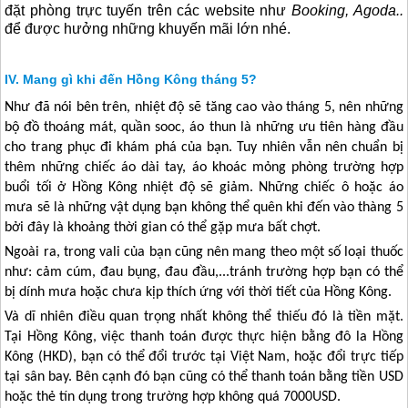
đặt phòng trực tuyến trên các website như
Booking, Agoda..
để được hưởng những khuyến mãi lớn nhé.
Mang gì khi đến Hồng Kông tháng 5?
Như đã nói bên trên, nhiệt độ sẽ tăng cao vào tháng 5, nên những
bộ đồ thoáng mát, quần sooc, áo thun là những ưu tiên hàng đầu
cho trang phục đi khám phá của bạn. Tuy nhiên vẫn nên chuẩn bị
thêm những chiếc áo dài tay, áo khoác mỏng phòng trường hợp
buổi tối ở
Hồng Kông
nhiệt độ sẽ giảm. Những chiếc ô hoặc áo
mưa sẽ là những vật dụng bạn không thể quên khi đến vào thàng 5
bởi đây là khoảng thời gian có thể gặp mưa bất chợt.
Ngoài ra, trong vali của bạn cũng nên mang theo một số loại thuốc
như: cảm cúm, đau bụng, đau đầu,...tránh trường hợp bạn có thể
bị dính mưa hoặc chưa kịp thích ứng với thời tiết của
Hồng Kông
.
Và dĩ nhiên điều quan trọng nhất không thể thiếu đó là tiền mặt.
Tại
Hồng Kông
, việc thanh toán được thực hiện bằng đô la
Hồng
Kông
(HKD), bạn có thể đổi trước tại Việt Nam, hoặc đổi trực tiếp
tại sân bay. Bên cạnh đó bạn cũng có thể thanh toán bằng tiền USD
hoặc thẻ tín dụng trong trường hợp không quá 7000USD.