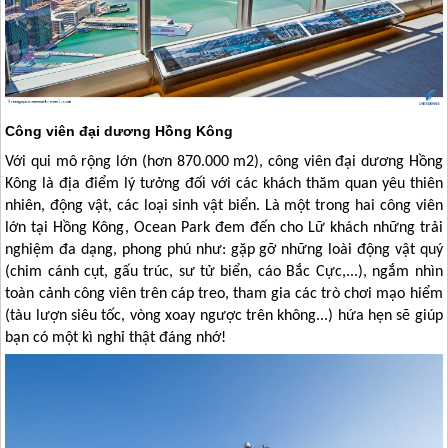
Công viên đại dương Hồng Kông
Với qui mô rộng lớn (hơn 870.000 m2), công viên đại dương
Hồng
Kông
là địa điểm lý tưởng đối với các khách thăm quan yêu thiên
nhiên, động vật, các loại sinh vật biển. Là một trong hai công viên
lớn tại
Hồng Kông
, Ocean Park đem đến cho Lữ khách những trải
nghiệm đa dạng, phong phú như: gặp gỡ những loài động vật quý
(chim cánh cụt, gấu trúc, sư tử biển, cáo Bắc Cực,...), ngắm nhìn
toàn cảnh công viên trên cáp treo, tham gia các trò chơi mạo hiểm
(tàu lượn siêu tốc, vòng xoay ngược trên không...) hứa hẹn sẽ giúp
bạn có một kì nghỉ thật đáng nhớ!