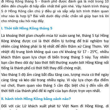
đi Hồng Kông tháng 5 - thành phố được đánh giá là một trong 10
điểm đến chuyến đi hấp dẫn nhất thế giới nhé. Vậy hành trình tháng
5 ở Hồng Kông cần chú ý điều gì và sắp xếp lịch trình thăm quan
như nào là hợp lý? Bài viết dưới đây chắc chắn sẽ giúp bạn trả lời
cho những câu hỏi này đấy.
Thời tiết Hồng Kông tháng 5
Là khoảng thời gian chuyển mùa từ xuân sang hè, tháng 5 tại
Hồng
Kông
không được coi là thời điểm lý tưởng để trải nghiệm tuy
nhiên cũng không phải là tệ nhất để đến thăm xứ Cảng Thơm. Với
nhiệt độ trung bình không quá cao chỉ khoảng từ 17 - 25
°C, nhiều
khách thăm quan lựa chọn đi biển trong tháng 5 này. Tuy nhiên
bạn cần theo dõi dự báo thời tiết thường xuyên bởi
Hồng Kông
nổi
tiếng là thành phố có thời tiết thay đổi chóng mặt.
Vào tháng 5 độ ẩm cũng bắt đầu tăng cao, lượng mưa có thể ngày
càng tăng và kéo dài trong nhiều ngày. Vì vậy lựa chọn địa điểm
vui chơi, tham quan vào tháng 5 cần đặc biệt chú ý đến vấn đề
thời tiết của thành phố để kì nghỉ của bạn được trọn vẹn nhất.
hành trình Hồng Kông bằng cách nào?
Đối với các Lữ khách xuất phát từ Việt Nam đi
Hồng Kông
, di