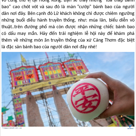
vô cùng thú vị tại
Hồng Kông
. Bạn sẽ thấy những “tòa tháp bánh
bao” cao chót vót và sau đó là màn “cướp” bánh bao của người
dân nơi đây. Bên cạnh đó Lữ khách không chỉ được chiêm ngưỡng
những buổi diễu hành truyền thống, như: múa lân, biểu diễn võ
thuật..trên đường phố mà còn được nhận những chiếc bánh bao
có dấu may mắn. Hãy đến trải nghiệm lễ hội này để khám phá
thêm về những món ăn truyền thống của xứ Cảng Thơm đặc biệt
là đặc sản bánh bao của người dân nơi đây nhé!