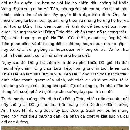
đòi nhiều quyền lực hơn so với lúc họ chiến đấu chống lại Khăn
Vàng. Đại tướng quân Hà Tiến, một người anh em họ của vị thái hậu
nhiếp chính tìm cách tóm lấy quyền lãnh đạo triều đình. Ông âm
mưu chống lại bọn hoạn quan trong triều và những kẻ ủng hộ họ, và
mời tướng Đổng Trác đem quân về kinh đô để tiêu diệt bọn hoạn
quan. Nhưng trước khi Đổng Trác đến, chiến tranh nổ ra trong triều.
Tập đoàn hoạn quan giết Hà Tiến. Các thế lực quân sự ủng hộ Hà
Tiến phản công và đốt cung điện, giết mọi hoạn quan mà họ gặp –
hay bất kỳ ai trông giống với hoạn quan vì không có râu. Và hơn hai
nghìn hoạn quan, cùng những kẻ ủng hộ bị giết.
Ngay sau đó, Đổng Trác đến kinh đô và phế Thiếu Đế, giết Hà thái
hậu nhiếp chính. Ông chọn Lưu Hiệp, hoàng tử chín tuổi, là em của
Thiếu Đế lên làm vua, tức là vua Hiến Đế. Đổng Trác doạ nạt cả triều
đình bằng thanh gươm của mình, với cách cư xử được miêu tả là
trác táng và cục súc, trong khi quân đội của ông ta, đa phần đến từ
Hung Nô, cướp phá và giết hại cho sướng tay quanh kinh đô.
Trước sự thao túng triều đình của Đổng Trác, nhiều trấn chư hầu nổi
dậy chống lại. Đổng Trác thua trận mang Hiến Đế di cư đến Trường
An. Trước khi đi, ông đốt cháy Lạc Dương. Sách vở nói, họ mang
theo hơn một triệu thường dân, đa phần đã chết vì kiệt sức và cái
đói dọc đường.