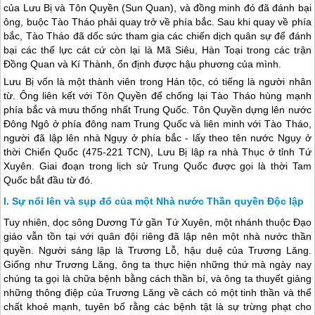
của Lưu Bị và Tôn Quyền (Sun Quan), và đồng minh đó đã đánh bại
ông, buộc Tào Tháo phải quay trở về phía bắc. Sau khi quay về phía
bắc, Tào Tháo đã dốc sức tham gia các chiến dịch quân sự để đánh
bại các thế lực cát cứ còn lại là Mã Siêu, Hàn Toại trong các trận
Đồng Quan và Kí Thành, ổn định được hậu phương của mình.
Lưu Bị vốn là một thành viên trong Hán tộc, có tiếng là người nhân
từ. Ông liên kết với Tôn Quyền để chống lại Tào Tháo hùng mạnh
phía bắc và mưu thống nhất
Trung Quốc
. Tôn Quyền dựng lên nước
Đông Ngô ở phía đông nam
Trung Quốc
và liên minh với Tào Tháo,
người đã lập lên nhà Ngụy ở phía bắc - lấy theo tên nước Ngụy ở
thời Chiến Quốc (475-221 TCN), Lưu Bị lập ra nhà Thục ở tỉnh Tứ
Xuyên. Giai đoạn trong lịch sử
Trung Quốc
được gọi là thời Tam
Quốc bắt đầu từ đó.
Sự nổi lên và sụp đổ của một Nhà nước Thần quyền Độc lập
Tuy nhiên, dọc sông Dương Tử gần Tứ Xuyên, một nhánh thuộc Đạo
giáo vẫn tồn tại với quân đội riêng đã lập nên một nhà nước thần
quyền. Người sáng lập là Trương Lỗ, hậu duệ của Trương Lăng.
Giống như Trương Lăng, ông ta thực hiện những thứ mà ngày nay
chúng ta gọi là chữa bệnh bằng cách thần bí, và ông ta thuyết giảng
những thông điệp của Trương Lăng về cách có một tinh thần và thể
chất khoẻ mạnh, tuyên bố rằng các bệnh tật là sự trừng phạt cho