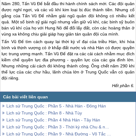
Năm 280, Tấn Vũ Đế bắt đầu thi hành chính sách mới. Các đội quân
được nghỉ ngơi, và các vũ khí kim loại bị đúc thành tiền. Nhưng cố
gắng của Tấn Vũ Đế nhằm giải ngũ quân đội không có nhiều kết
quả. Một số binh sỹ giải ngũ nhưng vẫn giữ vũ khí, các binh sỹ buôn
bán vũ khí của họ với Hung Nô để đổi lấy đất, còn các hoàng thân ở
vùng xa không chịu giải giáp hay giản tán quân đội của mình.
Tấn Vũ Đế tìm cách quay lại thời kỳ vĩ đại của triều Hán, khi hòa
bình và thịnh vượng có ở khắp đất nước và nhà Hán có được quyền
lực trung ương mạnh. Tấn Vũ Đế đặt ra các cải cách nhằm mục đích
kiềm chế quyền lực địa phương - quyền lực của các gia đình lớn.
Nhưng những cải cách đó không thành công. Ông chết năm 290 khi
thế lực của các chư hầu, lãnh chúa lớn ở
Trung Quốc
vẫn có quân
đội riêng.
Hết phần 6.
Lịch sử Trung Quốc : Phần 5 - Nhà Hán - Đông Hán
Lịch sử Trung Quốc : Phần 8 - Nhà Tùy
Lịch sử Trung Quốc : Phần 4 Nhà Hán - Tây Hán
Lịch sử Trung Quốc : Phần 3 - Thời kỳ nhà Chu & nhà Tần
Lịch sử Trung Quốc : Phần 9 - Nhà Đường - Võ Tắc Thiên