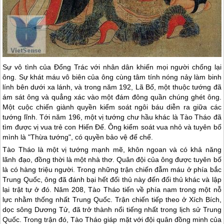
Sự vô tình của Đổng Trác với nhân dân khiến mọi người chống lại
ông. Sự khát máu vô biên của ông cùng tâm tính nóng nảy làm binh
lính bên dưới xa lánh, và trong năm 192, Lã Bố, một thuộc tướng đã
ám sát ông và quẳng xác vào một đám đông quần chúng ghét ông.
Một cuộc chiến giành quyền kiểm soát ngôi báu diễn ra giữa các
tướng lĩnh. Tới năm 196, một vị tướng chư hầu khác là Tào Tháo đã
tìm được vị vua trẻ con Hiến Đế. Ông kiểm soát vua nhỏ và tuyên bố
mình là "Thừa tướng", có quyền bảo vệ đế chế.
Tào Tháo là một vị tướng mạnh mẽ, khôn ngoan và có khả năng
lãnh đạo, đồng thời là một nhà thơ. Quân đội của ông được tuyên bố
là có hàng triệu người. Trong những trận chiến đẫm máu ở phía bắc
Trung Quốc
, ông đã đánh bại hết đối thủ này đến đối thủ khác và lập
lại trật tự ở đó. Năm 208, Tào Tháo tiến về phía nam trong một nỗ
lực nhằm thống nhất
Trung Quốc
. Trận chiến tiếp theo ở Xích Bích,
dọc sông Dương Tử, đã trở thành nổi tiếng nhất trong lịch sử
Trung
Quốc
. Trong trận đó, Tào Tháo giáp mặt với đội quân đồng minh của