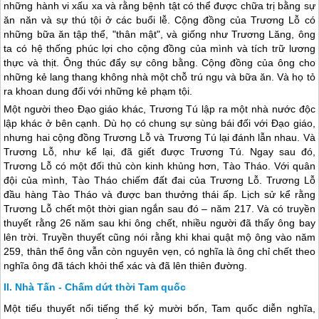
những hành vi xấu xa và rằng bệnh tật có thể được chữa trị bằng sự
ăn năn và sự thú tội ở các buổi lễ. Cộng đồng của Trương Lỗ có
những bữa ăn tập thể, "thân mật", và giống như Trương Lăng, ông
ta có hệ thống phúc lợi cho cộng đồng của mình và tích trữ lương
thực và thịt. Ông thúc đẩy sự công bằng. Cộng đồng của ông cho
những kẻ lang thang không nhà một chỗ trú ngụ và bữa ăn. Và họ tỏ
ra khoan dung đối với những kẻ phạm tội.
Một người theo Đạo giáo khác, Trương Tú lập ra một nhà nước độc
lập khác ở bên cạnh. Dù họ có chung sự sùng bái đối với Đạo giáo,
nhưng hai cộng đồng Trương Lỗ và Trương Tú lại đánh lẫn nhau. Và
Trương Lỗ, như kể lại, đã giết được Trương Tú. Ngay sau đó,
Trương Lỗ có một đối thủ còn kinh khủng hơn, Tào Tháo. Với quân
đội của mình, Tào Tháo chiếm đất đai của Trương Lỗ. Trương Lỗ
đầu hàng Tào Tháo và được ban thưởng thái ấp. Lịch sử kể rằng
Trương Lỗ chết một thời gian ngắn sau đó – năm 217. Và có truyền
thuyết rằng 26 năm sau khi ông chết, nhiều người đã thấy ông bay
lên trời. Truyền thuyết cũng nói rằng khi khai quật mộ ông vào năm
259, thân thể ông vẫn còn nguyên vẹn, có nghĩa là ông chỉ chết theo
nghĩa ông đã tách khỏi thể xác và đã lên thiên đường.
Nhà Tấn - Chấm dứt thời Tam quốc
Một tiểu thuyết nổi tiếng thế kỷ mười bốn, Tam quốc diễn nghĩa,