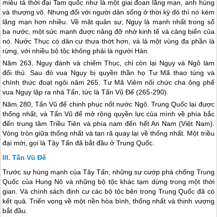
miêu tả thời đại Tam quốc như là một giai đoạn lãng mạn, anh hùng
và thượng võ. Nhưng đối với người dân sống ở thời kỳ đó thì nó kém
lãng mạn hơn nhiều. Về mặt quân sự, Ngụy là mạnh nhất trong số
ba nước, một sức mạnh được nâng đỡ nhờ kinh tế và cảng biển của
nó. Nước Thục có dân cư thưa thớt hơn, và là một vùng đa phần là
rừng, với nhiều bộ tộc không phải là người Hán.
Năm 263, Ngụy đánh và chiếm Thục, chỉ còn lại Ngụy và Ngô làm
đối thủ. Sau đó vua Ngụy bị quyền thần họ Tư Mã thao túng và
chính thức đoạt ngôi năm 265. Tư Mã Viêm nối chức cha ông phế
vua Ngụy lập ra nhà Tấn, tức là Tấn Vũ Đế (265-290).
Năm 280, Tấn Vũ đế chinh phục nốt nước Ngô.
Trung Quốc
lại được
thống nhất, và Tấn Vũ đế mở rộng quyền lực của mình về phía bắc
đến trung tâm Triều Tiên và phía nam đến hết An Nam (Việt Nam).
Vòng tròn giữa thống nhất và tan rã quay lại về thống nhất. Một triều
đại mới, gọi là Tây Tấn đã bắt đầu ở
Trung Quốc
.
Tấn Vũ Đế
Trước sự hùng mạnh của Tây Tấn, những sự cướp phá chống
Trung
Quốc
của Hung Nô và những bộ tộc khác tạm dừng trong một thời
gian. Và chính sách định cư các bộ tộc bên trong
Trung Quốc
đã có
kết quả. Triển vọng về một nền hòa bình, thống nhất và thịnh vượng
bắt đầu.