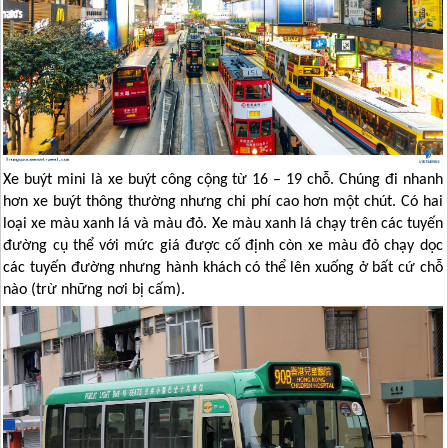
Xe buýt mini là xe buýt công cộng từ 16 – 19 chỗ. Chúng đi nhanh
hơn xe buýt thông thường nhưng chi phí cao hơn một chút. Có hai
loại xe màu xanh lá và màu đỏ. Xe màu xanh lá chạy trên các tuyến
đường cụ thể với mức giá được cố định còn xe màu đỏ chạy dọc
các tuyến đường nhưng hành khách có thể lên xuống ở bất cứ chỗ
nào (trừ những nơi bị cấm).