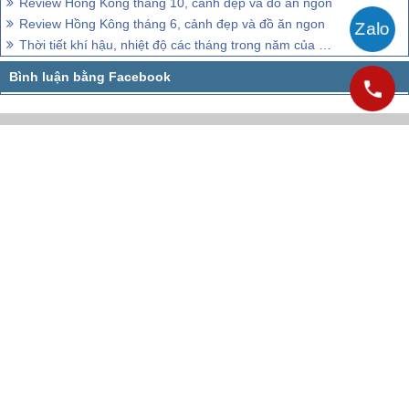
Review Hồng Kông tháng 10, cảnh đẹp và đồ ăn ngon
Review Hồng Kông tháng 6, cảnh đẹp và đồ ăn ngon
Thời tiết khí hậu, nhiệt độ các tháng trong năm của Hồng Kông
CÔNG TY CỔ PHẦN VIETSENSE
Trụ Sở Tại Hà Nội:
Số 88 Xã Đàn – Quận Đống Đa – Hà Nội
Email: Info@vietsensetravel.com, Website: Todata.vn,
Giấy chứng nhận đăng ký kinh doanh số: 0104731205 do Sở kế hoạch và đầu
tư TP Hà Nội cấp ngày 03/06/2010 Giấy phép lữ hành Quốc Tế số: 01-
687/2014/TCDL-GP LHQT
CHẤP NHẬN THANH TOÁN
© 2010 Vietsense Travel Group