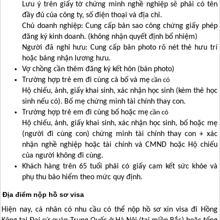
Lưu ý trên giấy tờ chứng minh nghề nghiệp sẽ phải có tên
đầy đủ của công ty, số điện thoại và địa chỉ.
Chủ doanh nghiệp: Cung cấp bản sao công chứng giấy phép
đăng ký kinh doanh. (không nhận quyết định bổ nhiệm)
Người đã nghỉ hưu: Cung cấp bản photo rõ nét thẻ hưu trí
hoặc bảng nhận lương hưu.
Vợ chồng cần thêm đăng ký kết hôn (bản photo)
Trường hợp trẻ em đi cùng cả bố và mẹ
cần có
Hộ chiếu, ảnh, giấy khai sinh, xác nhận học sinh (kèm thẻ học
sinh nếu có). Bố mẹ chứng minh tài chính thay con.
Trường hợp trẻ em đi cùng bố hoặc mẹ
cần có
Hộ chiếu, ảnh, giấy khai sinh, xác nhận học sinh, bố hoặc mẹ
(người đi cùng con) chứng minh tài chính thay con + xác
nhận nghề nghiệp hoặc tài chính và CMND hoặc Hộ chiếu
của người không đi cùng.
Khách hàng trên 65 tuổi phải có giấy cam kết sức khỏe và
phụ thu bảo hiểm theo mức quy định.
Địa điểm nộp hồ sơ visa
Hiện nay, cá nhân có nhu cầu có thể nộp hồ sơ xin visa đi
Hồng