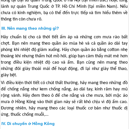
Kông
tại Đại sứ quán
Trung Quốc
ở Hà Nội (tại miền Bắc) hoặc tổng
lãnh sự quán
Trung Quốc
ở TP. Hồ Chí Minh (tại miền Nam). Nếu
chưa có kinh nghiệm, bạ có thể đến trực tiếp và tìm hiểu thêm về
thông tin còn chưa rõ.
Nên mang theo những gì?
Hãy chuẩn bị cho cả thời tiết ấm áp và những cơn mưa rào bất
chợt. Bạn nên mang theo quần áo mùa hè và cả quần áo dài tay
phòng khi nhiệt độ giảm xuống. Hãy chọn quần áo bằng cotton nhẹ
thoáng khí nhưng thấm hút mồ hôi, giúp bạn cảm thấy mát mẻ hơn
trong điều kiện nhiệt độ cao và ẩm. Bạn cũng nên mang theo
những đôi giày thoải mái để hoạt động, đi lại như giày thể thao,
giày bệt.
Vì điều kiện thời tiết có chút thất thường, hãy mang theo những đồ
để chống nắng như kem chống nắng, áo dài tay, kính râm hay mũ
rộng vành. Hãy đem theo ô để che nắng và che mưa, bởi mặc áo
mưa ở
Hồng Kông
vào thời gian này sẽ rất khó chịu vì độ ẩm cao.
Đương nhiên, hãy mang theo các loại thuốc cơ bản như thuốc dị
ứng, thuốc chống muỗi,…
Di chuyển ở Hồng Kông