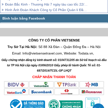
Đoàn Bắc Kinh - Thượng Hải 7 ngày tàu cao tốc 22/10-28/10/2018
Hình Ảnh Đoàn Khách Công ty Cổ Phần Quản lí Đầu Tư Tài Chính Dầu Khí Việt Nam
CÔNG TY CỔ PHẦN VIETSENSE
Trụ Sở Tại Hà Nội:
Số 88 Xã Đàn – Quận Đống Đa – Hà Nội
Email: Info@vietsensetravel.com, Website: Todata.vn,
Giấy chứng nhận đăng ký kinh doanh số: 0104731205 do Sở kế hoạch và đầu
tư TP Hà Nội cấp ngày 03/06/2010 Giấy phép lữ hành Quốc Tế số: 01-
687/2014/TCDL-GP LHQT
CHẤP NHẬN THANH TOÁN