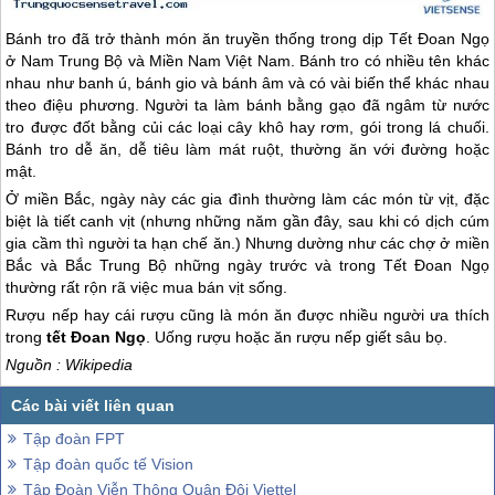
Bánh tro đã trở thành món ăn truyền thống trong dịp Tết Đoan Ngọ
ở Nam Trung Bộ và Miền Nam Việt Nam. Bánh tro có nhiều tên khác
nhau như banh ú, bánh gio và bánh âm và có vài biến thể khác nhau
theo điệu phương. Người ta làm bánh bằng gạo đã ngâm từ nước
tro được đốt bằng củi các loại cây khô hay rơm, gói trong lá chuối.
Bánh tro dễ ăn, dễ tiêu làm mát ruột, thường ăn với đường hoặc
mật.
Ở miền Bắc, ngày này các gia đình thường làm các món từ vịt, đặc
biệt là tiết canh vịt (nhưng những năm gần đây, sau khi có dịch cúm
gia cầm thì người ta hạn chế ăn.) Nhưng dường như các chợ ở miền
Bắc và Bắc Trung Bộ những ngày trước và trong Tết Đoan Ngọ
thường rất rộn rã việc mua bán vịt sống.
Rượu nếp hay cái rượu cũng là món ăn được nhiều người ưa thích
trong
tết Đoan Ngọ
. Uống rượu hoặc ăn rượu nếp giết sâu bọ.
Nguồn : Wikipedia
Tập đoàn FPT
Tập đoàn quốc tế Vision
Tập Đoàn Viễn Thông Quân Đội Viettel