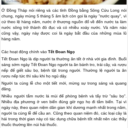
Ở Đồng Tháp nói riêng và các tỉnh Đồng bằng Sông Cửu Long nói
chung, ngày mùng 5 tháng 5 âm lịch còn gọi là ngày "nước quay", vì
cứ theo lệ hàng năm, nước ở thượng nguồn đổ về đến nước ta làm
nước sông trở thành đỏ đục và có nhiều xoáy nước. Và năm nào
cũng vậy, ngày này được coi là ngày bắt đầu của những mùa lũ
hàng năm.
Các hoạt động chính vào
Tết Đoan Ngọ
Tết Đoan Ngọ là dịp người ta thường ăn tết ở nhà với gia đình. Buổi
sáng sớm ngày Tết Đoan Ngọ người ta ăn bánh tro, trái cây, và rượu
nếp để giết sâu bọ, bệnh tật trong người. Thường lệ người ta ăn
rượu nếp tức thì sâu khi họ ngủ dậy.
Người ta cúng lễ cho một tiết mới, mừng sự trong sáng và quang
đãng.
Nhiều người tắm nước lá mùi để phòng bệnh và tẩy trừ "sâu bọ".
Nhiều địa phương ở ven biển đúng giờ ngọ họ đi tắm biển. Tại vì
ngày này, theo quan niệm dân gian khí dương mạnh nhất trong năm,
người ta cúng lễ để cầu an. Cũng theo quan niệm đó, các loại cây lá
hái trong thời gian này có tác dụng chữa bệnh tốt nhất nên các thầy
thuốc thường lên núi hái thuốc.