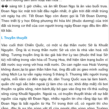
có ảnh hưởng đến sinh hoạt văn hoá ...
�� sáng tới 1 giờ chiều, và ăn tết Đoan Ngọ là ăn vào buổi trưa.
Đoan Ngọ lúc mặt trời bắt đầu ngắn nhất, ở gần trời đất nhất trùng
với ngày hạ chí. Tết Đoan Ngọ còn được gọi là Tết Đoan Dương.
Theo triết lý y học Đông phương thì hỏa khí (thuộc dương) của trời
đất và trong cơ thể của con người trong ngày Đoan ngọ đều lên đến
tột bậc.
Truyền thuyết
Vào cuối thời Chiến Quốc, có một vị đại thần nước Sở là Khuất
Nguyên. Ông là vị trung thần nước Sở và còn là nhà văn hoá nổi
tiếng. Tương truyền ông là tác giả bài thơ Ly tao (thuộc thể loại Sở
từ) nổi tiếng trong văn hóa cổ Trung Hoa, thể hiện tâm trạng buồn vì
đất nước suy vong với hoạ mất nước. Do can ngăn vua Hoài Vương
không được,lại bị gian thần hãm hại, ông đã uất ức gieo mình xuống
sông Mịch La tự vẫn ngày mùng 5 tháng 5. Thương tiếc người trung
nghĩa, mỗi năm cứ đến ngày đó, dân
Trung Quốc
xưa lại làm bánh,
quấn chỉ ngũ sắc bên ngoài (ý làm cho cá sợ, khỏi đớp mất) rồi bơi
thuyền ra giữa sông, ném bánh,lấy bỏ gạo vào ống tre rồi thả xuống
sông cúng Khuất Nguyên. Ngoài ra, có truyền thuyết khác về sự bắt
nguồn của ngày tết Đoan Ngọ, nhiều nguồn tin cho rằng tập tục tết
Đoan Ngọ là bắt nguồn từ Hạ Trí trong thời cổ, có người thì cho
rằng, đây là sự tôn sùng vật tổ của người dân vùng sông Trường