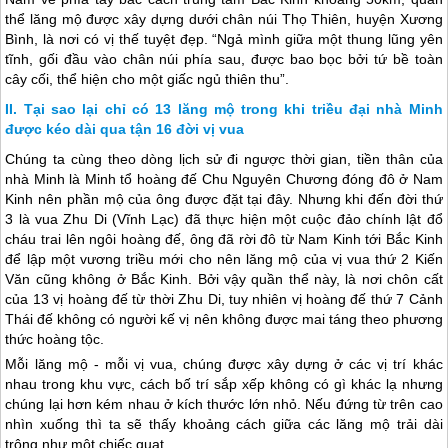
thể lăng mộ được xây dựng dưới chân núi Thọ Thiên, huyện Xương
Bình, là nơi có vị thế tuyệt đẹp. “Ngả mình giữa một thung lũng yên
tĩnh, gối đầu vào chân núi phía sau, được bao bọc bởi tứ bề toàn
cây cối, thể hiện cho một giấc ngủ thiên thu”.
Tại sao lại chỉ có 13 lăng mộ trong khi triều đại nhà Minh
được kéo dài qua tận 16 đời vị vua
Chúng ta cùng theo dòng lịch sử đi ngược thời gian, tiền thân của
nhà Minh là Minh tổ hoàng đế Chu Nguyên Chương đóng đô ở Nam
Kinh nên phần mộ của ông được đặt tại đây. Nhưng khi đến đời thứ
3 là vua Zhu Di (Vĩnh Lạc) đã thực hiện một cuộc đảo chính lật đổ
cháu trai lên ngôi hoàng đế, ông đã rời đô từ Nam Kinh tới Bắc Kinh
để lập một vương triều mới cho nên lăng mộ của vị vua thứ 2 Kiến
Văn cũng không ở Bắc Kinh. Bởi vậy quần thể này, là nơi chôn cất
của 13 vị hoàng đế từ thời Zhu Di, tuy nhiên vị hoàng đế thứ 7 Cảnh
Thái đế không có người kế vị nên không được mai táng theo phương
thức hoàng tộc.
Mỗi lăng mộ - mỗi vị vua, chúng được xây dựng ở các vị trí khác
nhau trong khu vực, cách bố trí sắp xếp không có gì khác lạ nhưng
chúng lại hơn kém nhau ở kích thước lớn nhỏ. Nếu đứng từ trên cao
nhìn xuống thì ta sẽ thấy khoảng cách giữa các lăng mộ trải dài
trông như một chiếc quạt.