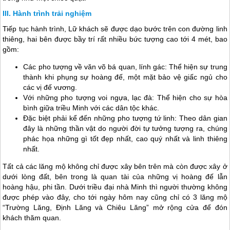
Hành trình trải nghiệm
Tiếp tục hành trình, Lữ khách sẽ được dạo bước trên con đường linh
thiêng, hai bên được bầy trí rất nhiều bức tượng cao tới 4 mét, bao
gồm:
Các pho tượng về văn võ bá quan, lính gác: Thể hiện sự trung
thành khi phụng sự hoàng đế, một mặt bảo vệ giấc ngủ cho
các vị đế vương.
Với những pho tượng voi ngựa, lạc đà: Thể hiện cho sự hòa
bình giữa triều Minh với các dân tộc khác.
Đặc biệt phải kể đến những pho tượng tứ linh: Theo dân gian
đây là những thần vật do người đời tự tưởng tượng ra, chúng
phác họa những gì tốt đẹp nhất, cao quý nhất và linh thiêng
nhất.
Tất cả các lăng mộ không chỉ được xây bên trên mà còn được xây ở
dưới lòng đất, bên trong là quan tài của những vị hoàng đế lẫn
hoàng hậu, phi tần. Dưới triều đại nhà Minh thì người thường không
được phép vào đây, cho tới ngày hôm nay cũng chỉ có 3 lăng mộ
“Trường Lăng, Định Lăng và Chiêu Lăng” mở rộng cửa để đón
khách thăm quan.