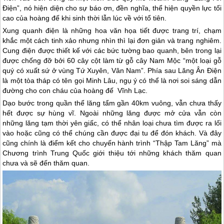
Điện”, nó hiện diện cho sự báo ơn, đền nghĩa, thể hiện quyền lực tối
cao của hoàng đế khi sinh thời lẫn lúc về với tổ tiên.
Xung quanh điện là những hoa văn họa tiết được trang trí, chạm
khắc một cách tinh xảo nhưng nhìn thì lại đơn giản và trang nghiêm.
Cung điện được thiết kế với các bức tường bao quanh, bên trong lại
được chống đỡ bởi 60 cây cột làm từ gỗ cây Nam Mộc “một loại gỗ
quý có xuất sứ ở vùng Tứ Xuyên, Vân Nam”. Phía sau Lăng Ân Điện
là một tòa tháp có tên gọi Minh Lâu, ngụ ý có thể là nơi soi sáng dẫn
đường cho con cháu của hoàng đế Vĩnh Lạc.
Dạo bước trong quần thể lăng tẩm gần 40km vuông, vẫn chưa thấy
hết được sự hùng vĩ. Ngoài những lăng được mở cửa vẫn còn
những lăng tạm thời yên giấc, có thể nhân loại chưa tìm được ra lối
vào hoặc cũng có thể chúng cần được đại tu để đón khách. Và đây
cũng chính là điểm kết cho chuyến hành trình “Thập Tam Lăng” mà
Chương trình
Trung Quốc
giới thiệu tới những khách thăm quan
chưa và sẽ đến thăm quan.