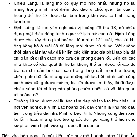
Chiêu Lăng, là lăng mộ có quy mô nhỏ nhất, nhưng nó lại
mang trong mình một điểm độc đáo ở chỗ, quan tài của vị
hoàng đế thứ 12 được đặt bên trong khu vực có hình trăng
lưỡi liềm.
Định Lăng, là nơi yên nghỉ của vị hoàng đế thứ 13, nó chứa
đựng một điều đáng kinh ngạc về lịch sử của nó. Định Lăng
được cho xây dựng khi hoàng đế mới chỉ 21 tuổi, cho tới khi
ông băng hà ở tuổi 58 thì lăng mới được sử dụng. Với quãng
thời gian dài như vậy đã khiến các kiến trúc gia phải tạo bia đá
chỉ dẫn lối đi lẫn cách mở cửa đề phòng quên lối. Đến khi các
nhà khảo cổ khai quật thì họ lại không thể tìm được lối vào do
bia đá chỉ dẫn bị chôn sâu trong lòng đất, mọi thứ tưởng
chừng như bế tắc nhưng với những nỗ lực hết mình cuối cùng
cánh cửa cũng được mở ra, bia đá được tìm thấy, lối đi được
chiếu sáng tới những căn phòng chứa nhiều cổ vật lẫn quan
tài hoàng đế.
Trường Lăng, được coi là lăng tẩm đẹp nhất và to lớn nhất. Là
nơi yên nghỉ của Vĩnh Lạc hoàng đế, đây chính là khu mộ đầu
tiên trong triều đại nhà Minh ở Bắc Kinh. Những cung điện xen
kẽ lẫn nhau, những bức tường sắc đỏ ngói vàng thể hiện cho
sự phồn vinh thịnh vượng – quốc thái dân an.
Tiến vào bên trong là một kiến trúc quy mô hoành tráng “Lăng Ân