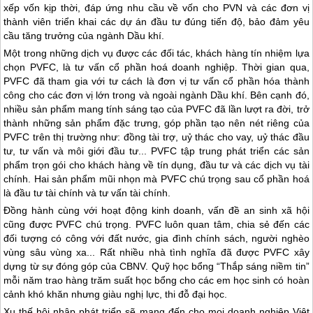
xếp vốn kịp thời, đáp ứng nhu cầu về vốn cho PVN và các đơn vị
thành viên triển khai các dự án đầu tư đúng tiến độ, bảo đảm yêu
cầu tăng trưởng của ngành Dầu khí.
Một trong những dịch vụ được các đối tác, khách hàng tín nhiệm lựa
chọn PVFC, là tư vấn cổ phần hoá doanh nghiệp. Thời gian qua,
PVFC đã tham gia với tư cách là đơn vị tư vấn cổ phần hóa thành
công cho các đơn vị lớn trong và ngoài ngành Dầu khí. Bên cạnh đó,
nhiều sản phẩm mang tính sáng tạo của PVFC đã lần lượt ra đời, trở
thành những sản phẩm đặc trưng, góp phần tạo nên nét riêng của
PVFC trên thị trường như: đồng tài trợ, uỷ thác cho vay, uỷ thác đầu
tư, tư vấn và môi giới đầu tư... PVFC tập trung phát triển các sản
phẩm trọn gói cho khách hàng về tín dụng, đầu tư và các dịch vụ tài
chính. Hai sản phẩm mũi nhọn mà PVFC chú trọng sau cổ phần hoá
là đầu tư tài chính và tư vấn tài chính.
Đồng hành cùng với hoạt động kinh doanh, vấn đề an sinh xã hội
cũng được PVFC chú trọng. PVFC luôn quan tâm, chia sẻ đến các
đối tượng có công với đất nước, gia đình chính sách, người nghèo
vùng sâu vùng xa... Rất nhiều nhà tình nghĩa đã được PVFC xây
dựng từ sự đóng góp của CBNV. Quỹ học bổng “Thắp sáng niềm tin”
mỗi năm trao hàng trăm suất học bổng cho các em học sinh có hoàn
cảnh khó khăn nhưng giàu nghị lực, thi đỗ đại học.
Xu thế hội nhập phát triển sẽ mang đến cho mọi doanh nghiệp Việt