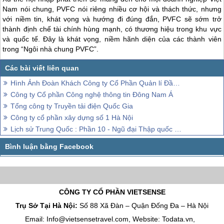
Nam nói chung, PVFC nói riêng nhiều cơ hội và thách thức, nhưng
với niềm tin, khát vọng và hướng đi đúng đắn, PVFC sẽ sớm trở
thành định chế tài chính hùng mạnh, có thương hiệu trong khu vực
và quốc tế. Đây là khát vọng, niềm hãnh diện của các thành viên
trong “Ngôi nhà chung PVFC”.
Hình Ảnh Đoàn Khách Công ty Cổ Phần Quản lí Đầu Tư Tài Chính Dầu Khí Việt Nam
Công ty Cổ phần Công nghệ thông tin Đông Nam Á
Tổng công ty Truyền tải điện Quốc Gia
Công ty cổ phần xây dựng số 1 Hà Nội
Lịch sử Trung Quốc : Phần 10 - Ngũ đại Thập quốc - Nhà Tống
CÔNG TY CỔ PHẦN VIETSENSE
Trụ Sở Tại Hà Nội:
Số 88 Xã Đàn – Quận Đống Đa – Hà Nội
Email: Info@vietsensetravel.com, Website: Todata.vn,