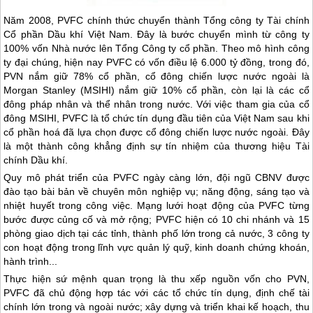
Năm 2008, PVFC chính thức chuyển thành Tổng công ty Tài chính
Cổ phần Dầu khí Việt Nam. Đây là bước chuyển mình từ công ty
100% vốn Nhà nước lên Tổng Công ty cổ phần. Theo mô hình công
ty đại chúng, hiện nay PVFC có vốn điều lệ 6.000 tỷ đồng, trong đó,
PVN nắm giữ 78% cổ phần, cổ đông chiến lược nước ngoài là
Morgan Stanley (MSIHI) nắm giữ 10% cổ phần, còn lại là các cổ
đông pháp nhân và thể nhân trong nước. Với việc tham gia của cổ
đông MSIHI, PVFC là tổ chức tín dụng đầu tiên của Việt Nam sau khi
cổ phần hoá đã lựa chọn được cổ đông chiến lược nước ngoài. Đây
là một thành công khẳng định sự tín nhiệm của thương hiệu Tài
chính Dầu khí.
Quy mô phát triển của PVFC ngày càng lớn, đội ngũ CBNV được
đào tạo bài bản về chuyên môn nghiệp vụ; năng động, sáng tạo và
nhiệt huyết trong công việc. Mạng lưới hoạt động của PVFC từng
bước được củng cố và mở rộng; PVFC hiện có 10 chi nhánh và 15
phòng giao dịch tại các tỉnh, thành phố lớn trong cả nước, 3 công ty
con hoạt động trong lĩnh vực quản lý quỹ, kinh doanh chứng khoán,
hành trình...
Thực hiện sứ mệnh quan trọng là thu xếp nguồn vốn cho PVN,
PVFC đã chủ động hợp tác với các tổ chức tín dụng, định chế tài
chính lớn trong và ngoài nước; xây dựng và triển khai kế hoạch, thu