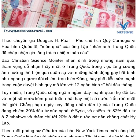
Theo chuyên gia Douglas H. Paal – Phó chủ tịch Quỹ Carnegie vì
Hòa bình Quốc tế, “món quà” của ông Tập “phản ánh
Trung Quốc
đã chấp nhận gia tăng trách nhiệm toàn cầu”.
Báo Christian Science Moniter nhận định trong những năm qua,
tham vọng dễ nhận thấy nhất ở
Trung Quốc
trong việc tăng cường
ảnh hưởng thể hiện qua quân sự với những hành động gây bất bình
như ngang ngược đòi chiếm trọn biển Đông, hay phô diễn sức mạnh
trong cuộc duyệt binh quy mô lớn với 12 ngàn binh sĩ hồi đầu tháng.
Tuy nhiên,
Trung Quốc
cũng ngấm ngầm đẩy mạnh quan hệ đối tác
với một số nước kém phát triển nhất hay một số nước “rắc rối” nhất
thế giới. Chẳng hạn ngày nay đồng nhân dân tệ của
Trung Quốc
đang chiếm 30% đầu tư nức ngoài ở Syria, và chiếm tới 82% đầu tư
ở Zimbabwe và thậm chí tới 20% ở đất nước nợ nần chồng chất Hy
Lạp.
Theo một phóng sự điều tra của báo New York Times mới công bố,
Trung Quốc
làm ăn với những nơi phương Tây ái ngại vì các lý do tài