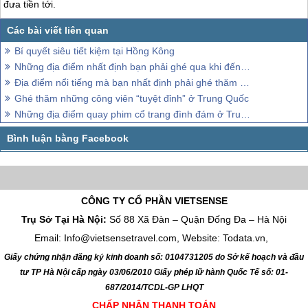
đưa tiền tới.
Bí quyết siêu tiết kiệm tại Hồng Kông
Những địa điểm nhất định bạn phải ghé qua khi đến Trung Quốc
Địa điểm nổi tiếng mà bạn nhất định phải ghé thăm khi đến Trung Quốc
Ghé thăm những công viên “tuyệt đỉnh” ở Trung Quốc
Những địa điểm quay phim cổ trang đình đám ở Trung Quốc
CÔNG TY CỔ PHẦN VIETSENSE
Trụ Sở Tại Hà Nội:
Số 88 Xã Đàn – Quận Đống Đa – Hà Nội
Email: Info@vietsensetravel.com, Website: Todata.vn,
Giấy chứng nhận đăng ký kinh doanh số: 0104731205 do Sở kế hoạch và đầu
tư TP Hà Nội cấp ngày 03/06/2010 Giấy phép lữ hành Quốc Tế số: 01-
687/2014/TCDL-GP LHQT
CHẤP NHẬN THANH TOÁN