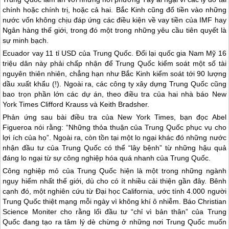
chính hoặc chính trị, hoặc cả hai. Bắc Kinh cũng đổ tiền vào những
nước vốn không chịu đáp ứng các điều kiện về vay tiền của IMF hay
Ngân hàng thế giới, trong đó một trong những yêu cầu tiên quyết là
sự minh bạch.
Ecuador vay 11 tỉ USD của
Trung Quốc
. Đổi lại quốc gia Nam Mỹ 16
triệu dân này phải chấp nhận để
Trung Quốc
kiểm soát một số tài
nguyên thiên nhiên, chẳng hạn như Bắc Kinh kiểm soát tới 90 lượng
dầu xuất khẩu (!). Ngoài ra, các công ty xây dựng
Trung Quốc
cũng
bao trọn phần lớn các dự án, theo điều tra của hai nhà báo New
York Times Clifford Krauss và Keith Bradsher.
Phản ứng sau bài điều tra của New York Times, bạn đọc Abel
Figueroa nói rằng: “Những thỏa thuận của
Trung Quốc
phục vụ cho
lợi ích của họ”. Ngoài ra, còn tồn tại một lo ngại khác đó những nước
nhận đầu tư của
Trung Quốc
có thể “lây bệnh” từ những hậu quả
đáng lo ngại từ sự công nghiệp hóa quá nhanh của
Trung Quốc
.
Công nghiệp mỏ của
Trung Quốc
hiện là một trong những ngành
nguy hiểm nhất thế giới, dù cho có ít nhiều cải thiện gần đây. Bênh
cạnh đó, một nghiên cứu từ Đại học California, ước tính 4.000 người
Trung Quốc
thiệt mạng mỗi ngày vì không khí ô nhiễm. Báo Christian
Science Moniter cho rằng lối đầu tư “chỉ vì bản thân” của
Trung
Quốc
đang tạo ra tâm lý dè chừng ở những nơi
Trung Quốc
muốn