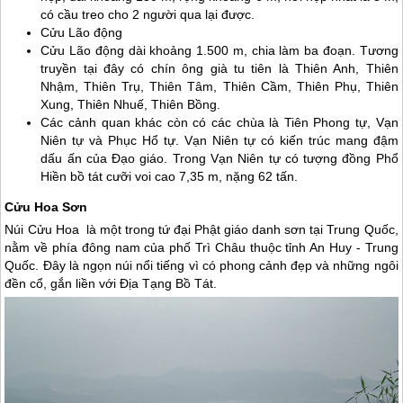
có cầu treo cho 2 người qua lại được.
Cửu Lão động
Cửu Lão động dài khoảng 1.500 m, chia làm ba đoạn. Tương
truyền tại đây có chín ông già tu tiên là Thiên Anh, Thiên
Nhậm, Thiên Trụ, Thiên Tâm, Thiên Cầm, Thiên Phụ, Thiên
Xung, Thiên Nhuế, Thiên Bồng.
Các cảnh quan khác còn có các chùa là Tiên Phong tự, Vạn
Niên tự và Phục Hổ tự. Vạn Niên tự có kiến trúc mang đậm
dấu ấn của Đạo giáo. Trong Vạn Niên tự có tượng đồng Phổ
Hiền bồ tát cưỡi voi cao 7,35 m, nặng 62 tấn.
Cửu Hoa Sơn
Núi Cửu Hoa là một trong tứ đại Phật giáo danh sơn tại
Trung Quốc
,
nằm về phía đông nam của phố Trì Châu thuộc tỉnh An Huy -
Trung
Quốc
. Đây là ngọn núi nổi tiếng vì có phong cảnh đẹp và những ngôi
đền cổ, gắn liền với Địa Tạng Bồ Tát.