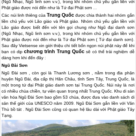
(Ngũ Nhạc, Ngũ linh sơn v.v.), trong khi nhóm chủ yếu gắn liền với
Phật giáo được nói đến như là Tứ đại Phật sơn ...
Trung Quốc
Các núi linh thiêng của
được chia thành hai nhóm gắn
liền chủ yếu với Lão giáo và Phật giáo. Nhóm chủ yếu gắn liền với
Lão giáo được biết đến với tên gọi chung như Ngũ đại danh sơn
(Ngũ Nhạc, Ngũ linh sơn v.v.), trong khi nhóm chủ yếu gắn liền với
Phật giáo được nói đến như là Tứ đại Phật sơn ( Tứ đại danh sơn).
Sau đây Vietsense xin giới thiệu chi tiết bốn ngọn núi phật này để khi
chương trình
Trung Quốc
bạn có dịp
sẽ có thể trải nghiệm dễ
dàng hơn khi đến đây :
Ngũ Đài Sơn
Ngũ Đài sơn , còn gọi là Thanh Lương sơn , nằm trong địa phận
huyện Ngũ Đài, địa cấp thị Hãn Châu, tỉnh Sơn Tây,
Trung Quốc
, là
một trong tứ đại Phật giáo danh sơn tại
Trung Quốc
. Núi này là nơi
có nhiều chùa chiền, tự viện quan trọng nhất
Trung Quốc
. Khu di sản
văn hóa Ngũ Đài Sơn bao gồm 53 chùa, được đưa vào danh sách di
sản thế giới của UNESCO năm 2009. Ngũ Đài Sơn gắn liền với Văn
Thù bồ tát . Ngũ Đài Sơn cũng có quan hệ lâu dài với Phật giáo
Tây
Tạng
.