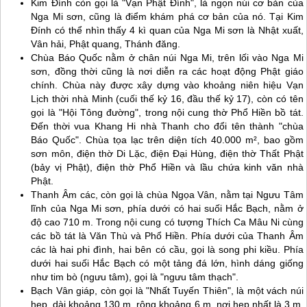
Kim Đính còn gọi là "Vạn Phật Đính", là ngọn núi cơ bản của
Nga Mi sơn, cũng là điểm khám phá cơ bản của nó. Tại Kim
Đính có thể nhìn thấy 4 kì quan của Nga Mi sơn là Nhật xuất,
Vân hải, Phật quang, Thánh đăng.
Chùa Báo Quốc nằm ở chân núi Nga Mi, trên lối vào Nga Mi
sơn, đồng thời cũng là nơi diễn ra các hoạt động Phật giáo
chính. Chùa này được xây dựng vào khoảng niên hiệu Vạn
Lịch thời nhà Minh (cuối thế kỷ 16, đầu thế kỷ 17), còn có tên
gọi là "Hội Tông đường", trong nội cung thờ Phổ Hiền bồ tát.
Đến thời vua Khang Hi nhà Thanh cho đổi tên thành "chùa
Báo Quốc". Chùa tọa lạc trên diện tích 40.000 m², bao gồm
sơn môn, điện thờ Di Lặc, điện Đại Hùng, điện thờ Thất Phật
(bảy vị Phật), điện thờ Phổ Hiền và lầu chứa kinh văn nhà
Phật.
Thanh Âm các, còn gọi là chùa Ngọa Vân, nằm tại Ngưu Tâm
lĩnh của Nga Mi sơn, phía dưới có hai suối Hắc Bạch, nằm ở
độ cao 710 m. Trong nội cung có tượng Thích Ca Mâu Ni cùng
các bồ tát là Văn Thù và Phổ Hiền. Phía dưới của Thanh Âm
các là hai phi đình, hai bên có cầu, gọi là song phi kiều. Phía
dưới hai suối Hắc Bạch có một tảng đá lớn, hình dáng giống
như tim bò (ngưu tâm), gọi là "ngưu tâm thạch".
Bạch Vân giáp, còn gọi là "Nhất Tuyến Thiên", là một vách núi
hẹp, dài khoảng 130 m, rộng khoảng 6 m, nơi hẹp nhất là 3 m,