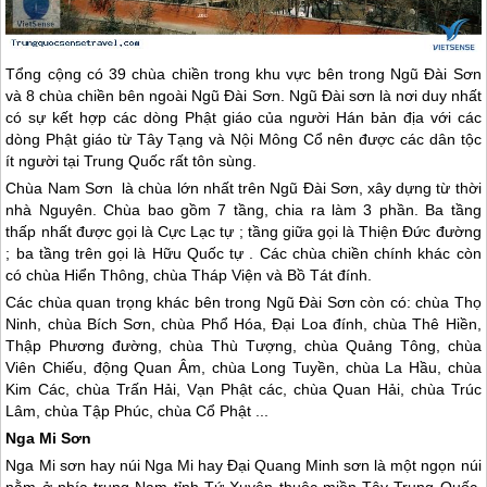
Tổng cộng có 39 chùa chiền trong khu vực bên trong Ngũ Đài Sơn
và 8 chùa chiền bên ngoài Ngũ Đài Sơn. Ngũ Đài sơn là nơi duy nhất
có sự kết hợp các dòng Phật giáo của người Hán bản địa với các
dòng Phật giáo từ
Tây Tạng
và Nội Mông Cổ nên được các dân tộc
ít người tại
Trung Quốc
rất tôn sùng.
Chùa Nam Sơn là chùa lớn nhất trên Ngũ Đài Sơn, xây dựng từ thời
nhà Nguyên. Chùa bao gồm 7 tầng, chia ra làm 3 phần. Ba tầng
thấp nhất được gọi là Cực Lạc tự ; tầng giữa gọi là Thiện Đức đường
; ba tầng trên gọi là Hữu Quốc tự . Các chùa chiền chính khác còn
có chùa Hiển Thông, chùa Tháp Viện và Bồ Tát đính.
Các chùa quan trọng khác bên trong Ngũ Đài Sơn còn có: chùa Thọ
Ninh, chùa Bích Sơn, chùa Phổ Hóa, Đại Loa đính, chùa Thê Hiền,
Thập Phương đường, chùa Thù Tượng, chùa Quảng Tông, chùa
Viên Chiếu, động Quan Âm, chùa Long Tuyền, chùa La Hầu, chùa
Kim Các, chùa Trấn Hải, Vạn Phật các, chùa Quan Hải, chùa Trúc
Lâm, chùa Tập Phúc, chùa Cổ Phật ...
Nga Mi Sơn
Nga Mi sơn hay núi Nga Mi hay Đại Quang Minh sơn là một ngọn núi
nằm ở phía trung Nam tỉnh Tứ Xuyên thuộc miền Tây
Trung Quốc
,