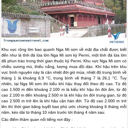
Khu vực rộng lớn bao quanh Nga Mi sơn về mặt địa chất được biết
đến như là tỉnh đá lửa lớn Nga Mi sơn kỷ Permi, một tỉnh đá lửa lớn
đã phun trào trong thời gian thuộc kỷ Permi. Khu vực Nga Mi sơn có
nhiều sương mù, thiếu nắng, lượng mưa dồi dào. Khí hậu trên khu
vực bình nguyên này là cận nhiệt đới gió mùa, nhiệt độ trung bình về
tháng 1 là khoảng 6,9 °C, trung bình về tháng 7 là 26,1 °C. Tuy
nhiên, tại Nga Mi sơn thì kiểu khí hậu thay đổi theo độ cao. Từ độ
cao 1.500 m đến khoảng 2.100 m là kiểu khí hậu ôn đới ấm, từ độ
cao 2.100 m đến khoảng 2.500 m là khí hậu ôn đới trung gian, từ độ
cao 2.500 m trở lên là khí hậu cận hàn đới. Từ độ cao 2.000 m trở
lên thì thời gian băng tuyết bao phủ ước chừng khoảng 6 tháng mỗi
năm, kéo dài từ tháng 10 năm trước tới tháng 4 năm sau.
Các điểm thăm quan nổi tiếng nơi đây :