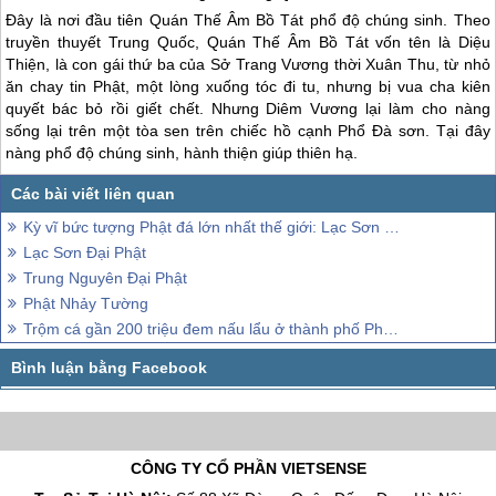
Đây là nơi đầu tiên Quán Thế Âm Bồ Tát phổ độ chúng sinh. Theo
truyền thuyết
Trung Quốc
, Quán Thế Âm Bồ Tát vốn tên là Diệu
Thiện, là con gái thứ ba của Sở Trang Vương thời Xuân Thu, từ nhỏ
ăn chay tin Phật, một lòng xuống tóc đi tu, nhưng bị vua cha kiên
quyết bác bỏ rồi giết chết. Nhưng Diêm Vương lại làm cho nàng
sống lại trên một tòa sen trên chiếc hồ cạnh Phổ Đà sơn. Tại đây
nàng phổ độ chúng sinh, hành thiện giúp thiên hạ.
Kỳ vĩ bức tượng Phật đá lớn nhất thế giới: Lạc Sơn Đại Phật
Lạc Sơn Đại Phật
Trung Nguyên Đại Phật
Phật Nhảy Tường
Trộm cá gần 200 triệu đem nấu lẩu ở thành phố Phật Sơn, tỉnh Quảng Đông Trung Quốc
CÔNG TY CỔ PHẦN VIETSENSE