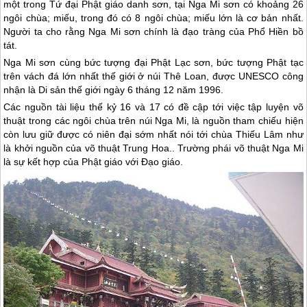
một trong Tứ đại Phật giáo danh sơn, tại Nga Mi sơn có khoảng 26
ngôi chùa; miếu, trong đó có 8 ngôi chùa; miếu lớn là cơ bản nhất.
Người ta cho rằng Nga Mi sơn chính là đạo tràng của Phổ Hiền bồ
tát.
Nga Mi sơn cùng bức tượng đại Phật Lạc sơn, bức tượng Phật tạc
trên vách đá lớn nhất thế giới ở núi Thê Loan, được UNESCO công
nhận là Di sản thế giới ngày 6 tháng 12 năm 1996.
Các nguồn tài liệu thế kỷ 16 và 17 có đề cập tới việc tập luyện võ
thuật trong các ngôi chùa trên núi Nga Mi, là nguồn tham chiếu hiện
còn lưu giữ được có niên đại sớm nhất nói tới chùa Thiếu Lâm như
là khởi nguồn của võ thuật Trung Hoa.. Trường phái võ thuật Nga Mi
là sự kết hợp của Phật giáo với Đạo giáo.