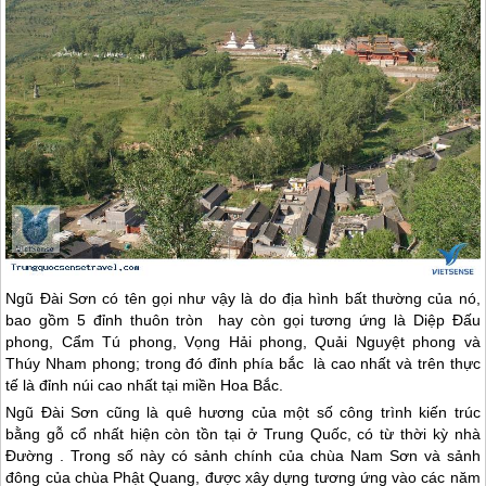
Ngũ Đài Sơn có tên gọi như vậy là do địa hình bất thường của nó,
bao gồm 5 đỉnh thuôn tròn hay còn gọi tương ứng là Diệp Đấu
phong, Cẩm Tú phong, Vọng Hải phong, Quải Nguyệt phong và
Thúy Nham phong; trong đó đỉnh phía bắc là cao nhất và trên thực
tế là đỉnh núi cao nhất tại miền Hoa Bắc.
Ngũ Đài Sơn cũng là quê hương của một số công trình kiến trúc
bằng gỗ cổ nhất hiện còn tồn tại ở
Trung Quốc
, có từ thời kỳ nhà
Đường . Trong số này có sảnh chính của chùa Nam Sơn và sảnh
đông của chùa Phật Quang, được xây dựng tương ứng vào các năm