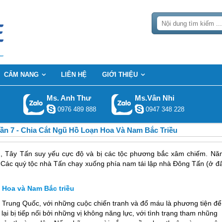
CẨM NANG
LIÊN HỆ
GIỚI THIỆU
Ms. Anh Thư
Ms.Vân Nhi
0976 489 888
0947 348 228
ần 7 - Chia Cắt Ngũ Hồ Loạn Hoa Và Nam Bắc Triều
g, Tây Tấn suy yếu cực độ và bị các tộc phương bắc xâm chiếm. Nă
. Các quý tộc nhà Tấn chạy xuống phía nam tái lập nhà Đông Tấn (ở đấ
n Hoa và Nam Bắc triều
o
Trung Quốc
, với những cuộc chiến tranh và đổ máu là phương tiện để
lại bị tiếp nối bởi những vị không năng lực, với tình trạng tham nhũng