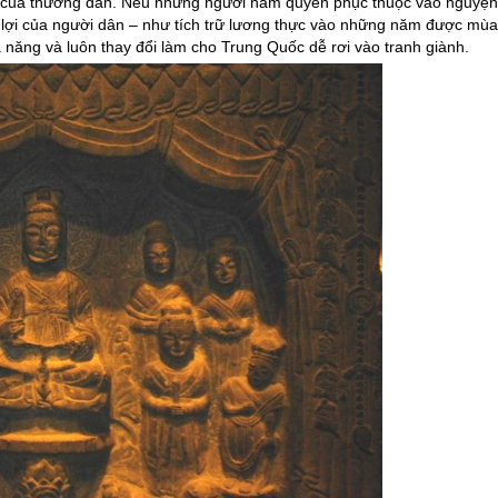
ợi của thường dân. Nếu những người nắm quyền phục thuộc vào nguyện
 lợi của người dân – như tích trữ lương thực vào những năm được mùa
 năng và luôn thay đổi làm cho
Trung Quốc
dễ rơi vào tranh giành.