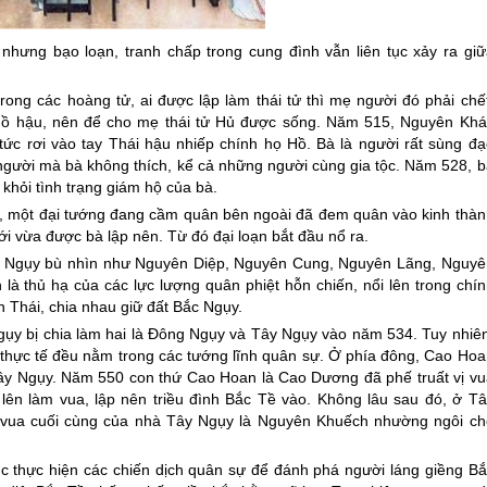
hưng bạo loạn, tranh chấp trong cung đình vẫn liên tục xảy ra giữ
rong các hoàng tử, ai được lập làm thái tử thì mẹ người đó phải chết
 Hồ hậu, nên để cho mẹ thái tử Hủ được sống. Năm 515, Nguyên Khá
ức rơi vào tay Thái hậu nhiếp chính họ Hồ. Bà là người rất sùng đạ
g người mà bà không thích, kể cả những người cùng gia tộc. Năm 528, 
hỏi tình trạng giám hộ của bà.
h, một đại tướng đang cầm quân bên ngoài đã đem quân vào kinh thàn
ới vừa được bà lập nên. Từ đó đại loạn bắt đầu nổ ra.
ua Ngụy bù nhìn như Nguyên Diệp, Nguyên Cung, Nguyên Lãng, Nguyê
 là thủ hạ của các lực lượng quân phiệt hỗn chiến, nổi lên trong chí
n Thái, chia nhau giữ đất Bắc Ngụy.
 Ngụy bị chia làm hai là Đông Ngụy và Tây Ngụy vào năm 534. Tuy nhiê
ực thực tế đều nằm trong các tướng lĩnh quân sự. Ở phía đông, Cao Ho
ây Ngụy. Năm 550 con thứ Cao Hoan là Cao Dương đã phế truất vị vu
lên làm vua, lập nên triều đình Bắc Tề vào. Không lâu sau đó, ở Tâ
ị vua cuối cùng của nhà Tây Ngụy là Nguyên Khuếch nhường ngôi ch
c thực hiện các chiến dịch quân sự để đánh phá người láng giềng Bắ