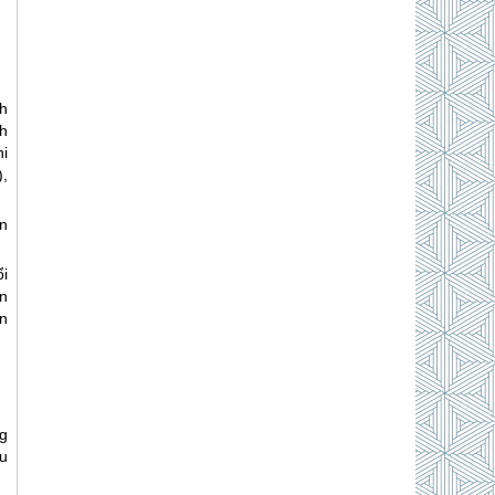
h
h
i
,
ận
i
n
n
ng
au