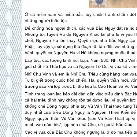
Ở cả miền nam và miền bắc, tuy chiến tranh chấm dứt n
những người thân tộc.
Để chống họa ngoại thích, các vua Bắc Ngụy đặt ra lệ: t
Nhưng tới Tuyên Vũ đế Nguyên Khác lại phá lệ vì yêu
chết, Nguyên Hủ lên thay. Quyền lực nhà Bắc Ngụy lập t
Phật, tuy vậy lại sử dụng thủ đoạn rất tàn độc với nhữn
hành quyết cả Nguyên Hủ vì Hủ không ngừng muốn thoát k
Lập tức, các tướng lãnh nổi loạn. Năm 530, Nhĩ Chu Vin
giết chết Hồ Thái hậu và cả Nguyên Tử Du, vị vua kế vị m
Nhĩ Chu Vinh và em là Nhĩ Chu Triệu cùng hàng loạt v
Tu bị giết trong cuộc hỗn chiến. Hai quyền thần mới, vốn
trường sau khi lớp trước bị thủ tiêu là Cao Hoan và Vũ Vă
Tình trạng loạn lạc kéo dài dẫn đến việc triều đình Bắc
cả hai triều đình này không tồn tại được lâu, vì quyền l
khống chế Đông Ngụy, phía tây Vũ Văn Thái thao túng T
duy nhất của triều Đông Ngụy là Nguyên Thiện Kiến để 
Ngụy, quyền thần Vũ Văn Giác (con Vũ Văn Thái) ép v
mình vào năm 557, lập nên nhà Chu, sử gọi là Bắc Chu.
Các vị vua của Bắc Chu không ngừng lại ở đó mà tiếp tụ