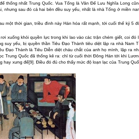
để thống nhất
Trung Quốc
. Vua Tống là Văn Đế Lưu Nghĩa Long cũn
ai, nhưng sau đó cả hai bên đều suy yếu, nhất là nhà Tống ở miền na
u một thời gian, triều đình này Hán hóa rất mạnh, tới cuối thế kỷ 5 đ
ơi xuống khỏi quyền lực trong khi lao vào các trận chém giết, coi đó 
Tống suy yếu, bị quyền thần Tiêu Đạo Thành tiêu diệt lập ra nhà Nam 
u Đạo Thành là Tiêu Diễn diệt cháu chắt của anh họ mình, lập ra nh
học
Trung Quốc
đã thống kê ra: chỉ từ cuối thời Đông Hán tới khi Lươ
g hay xưng đế[9]. Điều đó đủ cho thấy mức độ loạn lạc của
Trung Quố