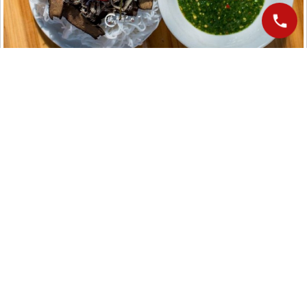
+ Cá nướng với sả: Ngửi thì thơm, ăn thì ngon, chúng được chế biến
bằng cách nhồi các loại rau hành tây, gừng, tỏi, ớt xanh, rau mùi và
các nguyên liệu đặc trưng khác vào bụng cá, sau đó mang đi nướng.