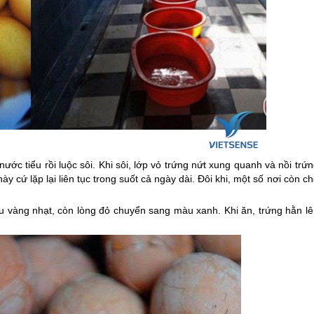
ước tiểu rồi luộc sôi. Khi sôi, lớp vỏ trứng nứt xung quanh và nồi trứ
ày cứ lặp lại liên tục trong suốt cả ngày dài. Đôi khi, một số nơi còn c
 vàng nhạt, còn lòng đỏ chuyển sang màu xanh. Khi ăn, trứng hằn lê