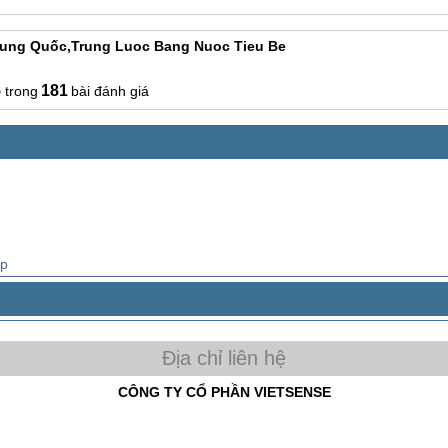
Trung Quốc,trung Luoc Bang Nuoc Tieu Be
5
181
bài đánh giá
ạp
CÔNG TY CỔ PHẦN VIETSENSE
Trụ Sở Tại Hà Nội:
Số 88 Xã Đàn – Quận Đống Đa – Hà Nội
Email: Info@vietsensetravel.com, Website: Todata.vn,