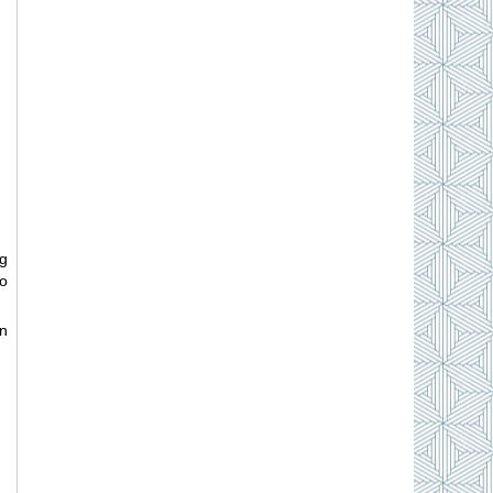
ng
ho
n