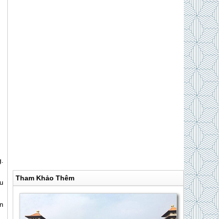
.
Tham Khảo Thêm
ều
n