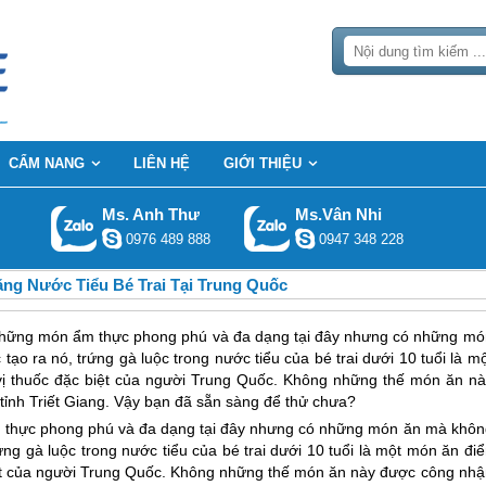
CẨM NANG
LIÊN HỆ
GIỚI THIỆU
Ms. Anh Thư
Ms.Vân Nhi
0976 489 888
0947 348 228
ng Nước Tiểu Bé Trai Tại Trung Quốc
những món ẩm thực phong phú và đa dạng tại đây nhưng có những mó
ạo ra nó, trứng gà luộc trong nước tiểu của bé trai dưới 10 tuổi là m
vị thuốc đặc biệt của người Trung Quốc. Không những thế món ăn nà
 tỉnh Triết Giang. Vậy bạn đã sẵn sàng để thử chưa?
 thực phong phú và đa dạng tại đây nhưng có những món ăn mà khôn
ứng gà luộc trong nước tiểu của bé trai dưới 10 tuổi là một món ăn đi
ệt của người
Trung Quốc
. Không những thế món ăn này được công nhậ