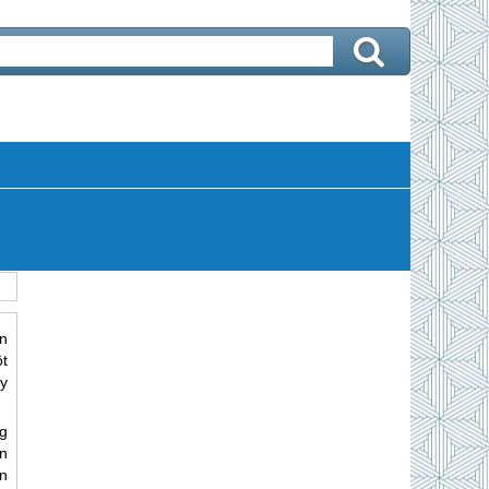
n
ột
y
g
ển
n