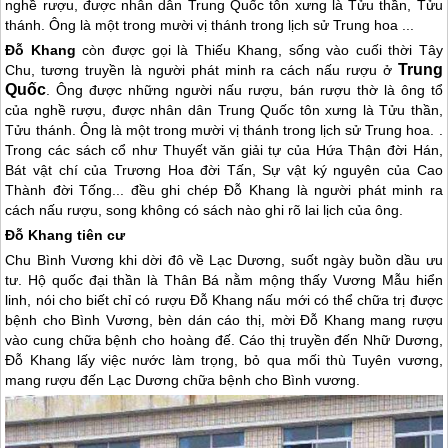
nghề rượu, được nhân dân Trung Quốc tôn xưng là Tửu thần, Tửu
thánh. Ông là một trong mười vị thánh trong lịch sử Trung hoa ...
Đỗ Khang
còn được gọi là Thiếu Khang, sống vào cuối thời Tây
Trung
Chu, tương truyền là người phát minh ra cách nấu rượu ở
Quốc
. Ông được những người nấu rượu, bán rượu thờ là ông tổ
của nghề rượu, được nhân dân
Trung Quốc
tôn xưng là Tửu thần,
Tửu thánh. Ông là một trong mười vị thánh trong lịch sử Trung hoa. .
Trong các sách cổ như Thuyết văn giải tự của Hứa Thận đời Hán,
Bát vật chí của Trương Hoa đời Tấn, Sự vật ký nguyên của Cao
Thành đời Tống... đều ghi chép Đỗ Khang là người phát minh ra
cách nấu rượu, song không có sách nào ghi rõ lai lịch của ông.
Đỗ Khang tiên cư
Chu Bình Vương khi dời đô về Lạc Dương, suốt ngày buồn dầu ưu
tư. Hộ quốc đại thần là Thân Bá nằm mộng thấy Vương Mẫu hiển
linh, nói cho biết chỉ có rượu Đỗ Khang nấu mới có thể chữa trị được
bệnh cho Bình Vương, bèn dán cáo thị, mời Đỗ Khang mang rượu
vào cung chữa bệnh cho hoàng đế. Cáo thị truyền đến Nhữ Dương,
Đỗ Khang lấy việc nước làm trọng, bỏ qua mối thù Tuyên vương,
mang rượu đến Lạc Dương chữa bệnh cho Bình vương.