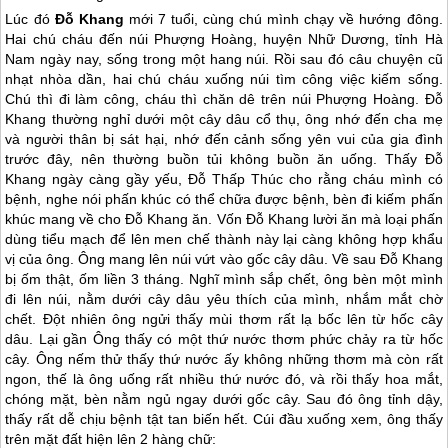
Lúc đó
Đỗ Khang
mới 7 tuổi, cùng chú mình chạy về hướng đông.
Hai chú cháu đến núi Phượng Hoàng, huyện Nhữ Dương, tỉnh Hà
Nam ngày nay, sống trong một hang núi. Rồi sau đó câu chuyện cũ
nhạt nhòa dần, hai chú cháu xuống núi tìm công việc kiếm sống.
Chú thì đi làm công, cháu thì chăn dê trên núi Phượng Hoàng. Đỗ
Khang thường nghỉ dưới một cây dâu cổ thụ, ông nhớ đến cha mẹ
và người thân bị sát hại, nhớ đến cảnh sống yên vui của gia đình
trước đây, nên thường buồn tủi không buồn ăn uống. Thấy Đỗ
Khang ngày càng gầy yếu, Đỗ Thấp Thúc cho rằng cháu mình có
bệnh, nghe nói phấn khúc có thể chữa được bệnh, bèn đi kiếm phấn
khúc mang về cho Đỗ Khang ăn. Vốn Đỗ Khang lười ăn mà loại phấn
dùng tiểu mạch để lên men chế thành này lại càng không hợp khẩu
vị của ông. Ông mang lên núi vứt vào gốc cây dâu. Về sau Đỗ Khang
bị ốm thật, ốm liền 3 tháng. Nghĩ mình sắp chết, ông bèn một mình
đi lên núi, nằm dưới cây dâu yêu thích của mình, nhắm mắt chờ
chết. Đột nhiên ông ngửi thấy mùi thơm rất lạ bốc lên từ hốc cây
dâu. Lại gần Ông thấy có một thứ nước thơm phức chảy ra từ hốc
cây. Ông nếm thử thấy thứ nước ấy không những thơm mà còn rất
ngon, thế là ông uống rất nhiều thứ nước đó, và rồi thấy hoa mắt,
chóng mặt, bèn nằm ngủ ngay dưới gốc cây. Sau đó ông tỉnh dậy,
thấy rất dễ chịu bệnh tật tan biến hết. Cúi đầu xuống xem, ông thấy
trên mặt đất hiện lên 2 hàng chữ: