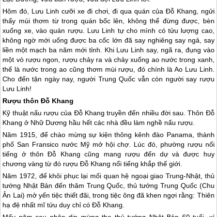
Hôm đó, Lưu Linh cưỡi xe đi chơi, đi qua quán của Đỗ Khang, ngửi
thấy mùi thơm từ trong quán bốc lên, không thể đừng được, bèn
xuống xe, vào quán rượu. Lưu Linh tự cho mình có tửu lượng cao,
không ngờ mới uống được ba cốc lớn đã say nghiêng say ngả, say
liền một mạch ba năm mới tỉnh. Khi Lưu Linh say, ngã ra, đụng vào
một vò rượu ngon, rượu chảy ra và chảy xuống ao nước trong xanh,
thế là nước trong ao cũng thơm mùi rượu, đó chính là Ao Lưu Linh.
Cho đến tận ngày nay, người
Trung Quốc
vẫn còn người say rượu
Lưu Linh!
Rượu thôn Đỗ Khang
Kỹ thuật nấu rượu của Đỗ Khang truyền đến nhiều đời sau. Thôn Đỗ
Khang ở Nhữ Dương hầu hết các nhà đều làm nghề nấu rượu.
Năm 1915, để chào mừng sự kiện thông kênh đào Panama, thành
phố San Fransico nước Mỹ mở hội chợ. Lúc đó, phường rượu nổi
tiếng ở thôn Đỗ Khang cũng mang rượu đến dự và được huy
chương vàng từ đó rượu Đỗ Khang nổi tiếng khắp thế giới.
Năm 1972, để khôi phục lại mối quan hệ ngoại giao Trung-Nhật, thủ
tướng Nhật Bản đến thăm
Trung Quốc
, thủ tướng
Trung Quốc
(Chu
Ân Lai) mở yến tiệc thiết đãi, trong tiệc ông đã khen ngợi rằng: Thiên
hạ đệ nhất mĩ tửu duy chỉ có Đỗ Khang.
Mấy năm sau nhân dịp mừng thọ thủ tướng Nhật Bản 60 tuổi, xí