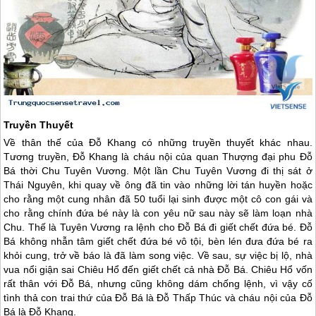
Truyền Thuyết
Về thân thế của Đỗ Khang có những truyền thuyết khác nhau.
Tương truyền, Đỗ Khang là cháu nội của quan Thượng đại phu Đỗ
Bá thời Chu Tuyên Vương. Một lần Chu Tuyên Vương đi thị sát ở
Thái Nguyên, khi quay về ông đã tin vào những lời tán huyền hoặc
cho rằng một cung nhân đã 50 tuổi lại sinh được một cô con gái và
cho rằng chính đứa bé này là con yêu nữ sau này sẽ làm loạn nhà
Chu. Thế là Tuyên Vương ra lệnh cho Đỗ Bá đi giết chết đứa bé. Đỗ
Bá không nhẫn tâm giết chết đứa bé vô tội, bèn lén đưa đứa bé ra
khỏi cung, trở về báo là đã làm song việc. Về sau, sự việc bị lộ, nhà
vua nổi giận sai Chiêu Hổ đến giết chết cả nhà Đỗ Bá. Chiêu Hổ vốn
rất thân với Đỗ Bá, nhưng cũng không dám chống lệnh, vì vậy cố
tình thả con trai thứ của Đỗ Bá là Đỗ Thấp Thúc và cháu nội của Đỗ
Bá là Đỗ Khang.