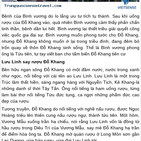
Bệnh của Bình vương do lo lắng ưu tư tích tụ thành. Sau khi uống
rượu của Đỗ Khang vào, quả nhiên Bình vương cảm thấy phấn chấn
tinh thần, bệnh dần lui hết. Bình vương lại thiết triều giải quyết công
việc quốc gia đại sự. Bình vương muốn phong tước cho Đỗ Khang,
nhưng Đỗ Khang không muốn ở lại trong triều đình, đang đêm bỏ
trốn quay về thôn Đỗ Khang sinh sống. Thế là Bình vương phong
ông là Tửu tiên, tự tay viết ban cho tấm biển Đỗ Khang tiên cư
Lưu Linh say rượu Đỗ Khang
Bên hữu ngạn sông Đỗ Khang có một đầm nước, nước trong xanh
như ngọc, nổi tiếng với cái tên ao Lưu Linh. Lưu Linh là một trong
Trúc lâm thất hiền, sáng ngang hàng với Nguyễn Tịch, Kê Khang-là
những danh sĩ thời Tây Tấn. Ông nổi tiếng là ham uống rượu, từng
làm bài thơ nổi tiếng Tửu đức tụng, ca ngợi những phẩm đức cao
đẹp của rượu.
Tương truyền, Đỗ Khang do nổi tiếng với nghề nấu rượu, được Ngọc
Hoàng triệu lên thiên cung nấu rượu ngự, thành tửu tiên. Một hôm,
Vương Mẫu xuống trần hạ chiếu, nói rằng Lưu Linh vốn là đồng tử
hầu rượu trong Diêu Trì của Vương Mẫu, say mê Đỗ Khang hạ trần
để điểm hóa ông ta. Đỗ Khang mở quán rượu ở Long Môn sơn gần
Lạc Dương, vừa bán rượu, vừa đợi Lưu Linh tới.