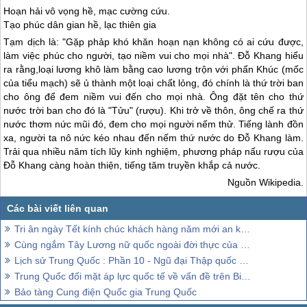
Hoạn hải vô vọng hề, mạc cường cứu.
Tạo phúc dân gian hề, lạc thiên gia
Tạm dịch là: "Gặp phảp khó khăn hoạn nạn không có ai cứu được,
làm việc phúc cho người, tạo niềm vui cho mọi nhà". Đỗ Khang hiểu
ra rằng,loại lương khô làm bằng cao lương trộn với phấn Khúc (mốc
của tiểu mạch) sẽ ủ thành một loại chất lỏng, đó chính là thứ trời ban
cho ông để đem niềm vui đến cho mọi nhà. Ông đặt tên cho thứ
nước trời ban cho đó là "Tửu" (rượu). Khi trở về thôn, ông chế ra thứ
nước thơm nức mũi đó, đem cho mọi người nếm thử. Tiếng lành đồn
xa, người ta nô nức kéo nhau đến nếm thứ nước do Đỗ Khang làm.
Trải qua nhiều năm tích lũy kinh nghiệm, phương pháp nấu rượu của
Đỗ Khang càng hoàn thiện, tiếng tăm truyền khắp cả nước.
Nguồn Wikipedia.
Tri ân ngày Tết kính chúc khách hàng năm mới an khang
Cùng ngắm Tây Lương nữ quốc ngoài đời thực của Trung Quốc
Lịch sử Trung Quốc : Phần 10 - Ngũ đại Thập quốc - Nhà Tống
Trung Quốc đối mặt áp lực quốc tế về vấn đề trên Biển Đông
Bảo tàng Cung điện Quốc gia Trung Quốc