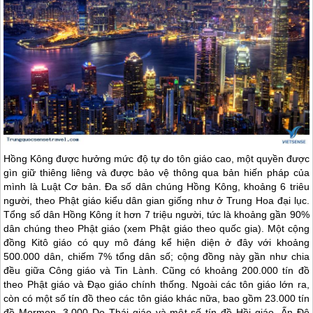
Hồng Kông
được hưởng mức độ tự do tôn giáo cao, một quyền được
gìn giữ thiêng liêng và được bảo vệ thông qua bản hiến pháp của
mình là Luật Cơ bản. Đa số dân chúng
Hồng Kông
, khoảng 6 triêu
người, theo Phật giáo kiểu dân gian giống như ở Trung Hoa đại lục.
Tổng số dân
Hồng Kông
ít hơn 7 triệu người, tức là khoảng gần 90%
dân chúng theo Phật giáo (xem Phật giáo theo quốc gia). Một cộng
đồng Kitô giáo có quy mô đáng kể hiện diện ở đây với khoảng
500.000 dân, chiếm 7% tổng dân số; cộng đồng này gần như chia
đều giữa Công giáo và Tin Lành. Cũng có khoảng 200.000 tín đồ
theo Phật giáo và Đạo giáo chính thống. Ngoài các tôn giáo lớn ra,
còn có một số tín đồ theo các tôn giáo khác nữa, bao gồm 23.000 tín
đồ Mormon, 3.000 Do Thái giáo và một số tín đồ Hồi giáo, Ấn Độ