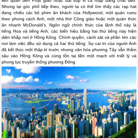
liên quan đến Phật giáo hoặc bát súp vi cá mập bằng chất dẻo.
Nhưng tại góc phố tiếp theo, người ta có thể tìm thấy các rạp hát
đang chiếu các bộ phim ăn khách của Hollywood, một quán rượu
theo phong cách Anh, một nhà thờ Công giáo hoặc một quán thức
ăn nhanh McDonald's. Ngôn ngữ chính thức của lãnh thổ này là
tiếng Hoa và tiếng Anh; các biển hiệu bằng hai thứ tiếng này hiện
diện khắp nơi ở
Hồng Kông
. Chính quyền, cảnh sát và phần lớn các
nơi làm việc đều sử dụng cả hai thứ tiếng. Sự cai trị của người Anh
đã kết thúc một thập kỉ trước nhưng văn hóa phương Tây vẫn thấm
sâu vào
Hồng Kông
và cùng tồn tại liền một mạch với triết lý và
phong tục truyền thống phương Đông.