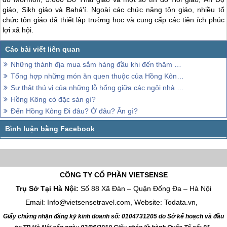
giáo, Sikh giáo và Bahá'í. Ngoài các chức năng tôn giáo, nhiều tổ
chức tôn giáo đã thiết lập trường học và cung cấp các tiện ích phúc
lợi xã hội.
Những thánh địa mua sắm hàng đầu khi đến thăm Hồng Kông (Hong Kong)
Tổng hợp những món ăn quen thuộc của Hồng Kông, và những đồ ăn truyền thống của Hồng Kông
Sự thật thú vị của những lỗ hổng giữa các ngôi nhà cao tầng ở Hồng Kông
Hồng Kông có đặc sản gì?
Đến Hồng Kông Đi đâu? Ở đâu? Ăn gì?
CÔNG TY CỔ PHẦN VIETSENSE
Trụ Sở Tại Hà Nội:
Số 88 Xã Đàn – Quận Đống Đa – Hà Nội
Email: Info@vietsensetravel.com, Website: Todata.vn,
Giấy chứng nhận đăng ký kinh doanh số: 0104731205 do Sở kế hoạch và đầu