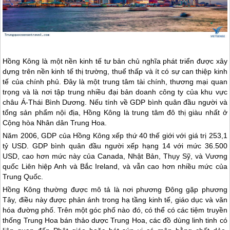
Hồng Kông
là một nền kinh tế tư bản chủ nghĩa phát triển được xây
dựng trên nền kinh tế thị trường, thuế thấp và ít có sự can thiệp kinh
tế của chính phủ. Đây là một trung tâm tài chính, thương mại quan
trọng và là nơi tập trung nhiều đại bản doanh công ty của khu vực
châu Á-Thái Bình Dương. Nếu tính về GDP bình quân đầu người và
tổng sản phẩm nội địa,
Hồng Kông
là trung tâm đô thị giàu nhất ở
Cộng hòa Nhân dân Trung Hoa.
Năm 2006, GDP của
Hồng Kông
xếp thứ 40 thế giới với giá trị 253,1
tỷ USD. GDP bình quân đầu người xếp hạng 14 với mức 36.500
USD, cao hơn mức này của Canada, Nhật Bản, Thụy Sỹ, và Vương
quốc Liên hiệp Anh và Bắc Ireland, và vẫn cao hơn nhiều mức của
Trung Quốc
.
Hồng Kông
thường được mô tả là nơi phương Đông gặp phương
Tây, điều này được phản ánh trong hạ tầng kinh tế, giáo dục và văn
hóa đường phố. Trên một góc phố nào đó, có thể có các tiệm truyền
thống Trung Hoa bán thảo dược Trung Hoa, các đồ dùng linh tinh có