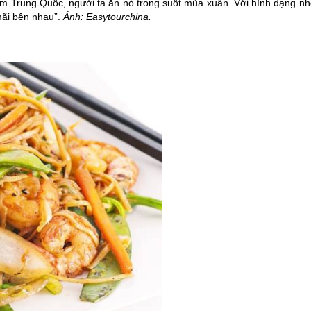
nam
Trung Quốc
, người ta ăn nó trong suốt mùa xuân. Với hình dạng n
mãi bên nhau”.
Ảnh: Easytourchina.