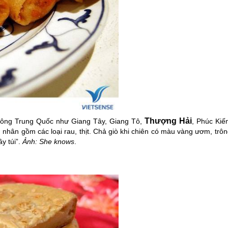
Thượng Hải
 đông
Trung Quốc
như Giang Tây, Giang Tô,
, Phúc Kiế
nhân gồm các loại rau, thịt. Chả giò khi chiên có màu vàng ươm, trô
y túi”.
Ảnh: She knows
.