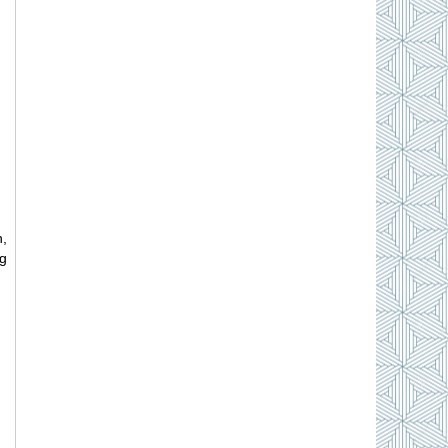
n,
ng