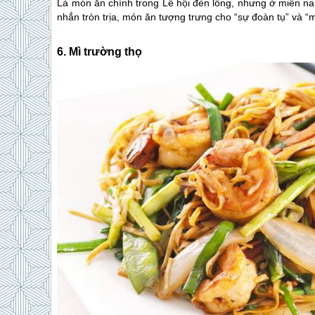
Là món ăn chính trong Lễ hội đèn lồng, nhưng ở miền 
nhắn tròn trịa, món ăn tượng trưng cho “sự đoàn tụ” và “
6. Mì trường thọ