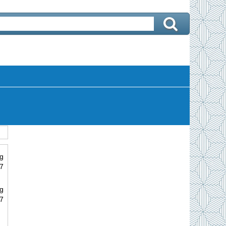
g
 7
g
 7